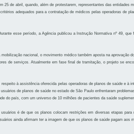
m 25 de abril, quando, além de protestarem, representantes das entidades 
itérios adequados para a contratação de médicos pelas operadoras de pla
urante esse período, a Agência publicou a Instrução Normativa nº 49, que 
obilização nacional, o movimento médico também aposta na aprovação do Pro
dores de serviços. Atualmente em fase final de tramitação, o projeto se en
espeito à assistência oferecida pelas operadoras de planos de saúde e à int
s usuários de planos de saúde no estado de São Paulo enfrentaram problema
aúde do país, com um universo de 10 milhões de pacientes da saúde suplemen
usuários é de que os planos colocam restrições em diversas etapas para 
usuários ainda afirmam ter a imagem de que os planos de saúde pagam aos m