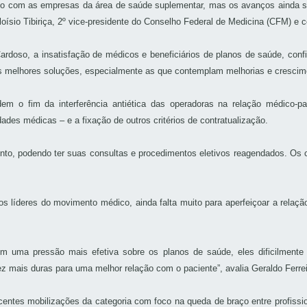
 com as empresas da área de saúde suplementar, mas os avanços ainda são 
 Aloísio Tibiriça, 2º vice-presidente do Conselho Federal de Medicina (CFM
ardoso, a insatisfação de médicos e beneficiários de planos de saúde, conf
s melhores soluções, especialmente as que contemplam melhorias e crescime
m o fim da interferência antiética das operadoras na relação médico-pa
dades médicas – e a fixação de outros critérios de contratualização.
to, podendo ter suas consultas e procedimentos eletivos reagendados. Os c
os líderes do movimento médico, ainda falta muito para aperfeiçoar a rel
m uma pressão mais efetiva sobre os planos de saúde, eles dificilmente
z mais duras para uma melhor relação com o paciente”, avalia Geraldo Ferre
ntes mobilizações da categoria com foco na queda de braço entre profissio