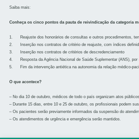
Saiba mais:
Conheça os cinco pontos da pauta de reivindicação da categoria m
1. Reajuste dos honorários de consultas e outros procedimentos, t
2. Inserção nos contratos de critério de reajuste, com índices definid
3. Inserção nos contratos de critérios de descredenciamento
4. Resposta da Agência Nacional de Saúde Suplementar (ANS), por me
5. Fim da intervenção antiética na autonomia da relação médico-paci
O que acontece?
– No dia 10 de outubro, médicos de todo o país organizam atos público
– Durante 15 dias, entre 10 e 25 de outubro, os profissionais podem s
– Os
pacientes serão previamente informados da suspensão do atendim
– Os atendimentos de urgência e emergência serão mantidos.