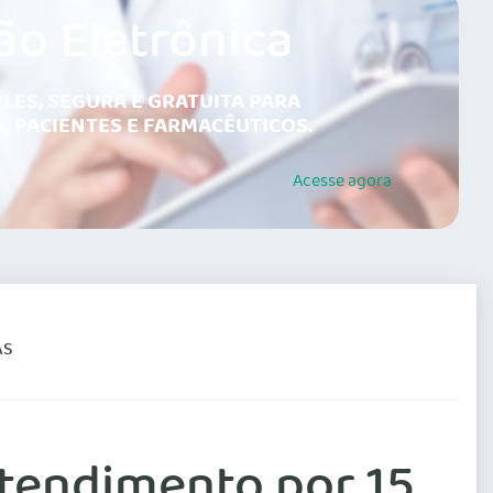
ão Eletrônica
LES, SEGURA E GRATUITA PARA
, PACIENTES E FARMACÊUTICOS.
Acesse
agora
AS
tendimento por 15