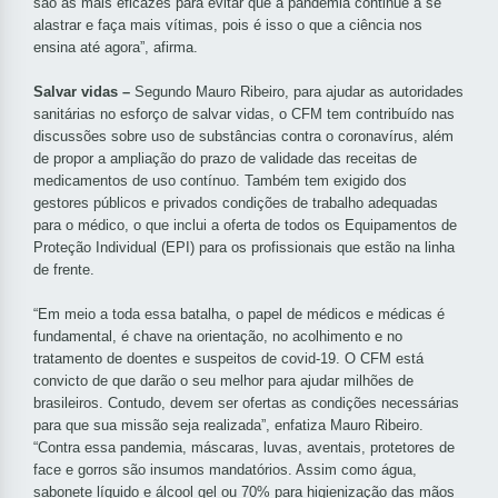
são as mais eficazes para evitar que a pandemia continue a se
alastrar e faça mais vítimas, pois é isso o que a ciência nos
ensina até agora”, afirma.
Salvar vidas –
Segundo Mauro Ribeiro, para ajudar as autoridades
sanitárias no esforço de salvar vidas, o CFM tem contribuído nas
discussões sobre uso de substâncias contra o coronavírus, além
de propor a ampliação do prazo de validade das receitas de
medicamentos de uso contínuo. Também tem exigido dos
gestores públicos e privados condições de trabalho adequadas
para o médico, o que inclui a oferta de todos os Equipamentos de
Proteção Individual (EPI) para os profissionais que estão na linha
de frente.
“Em meio a toda essa batalha, o papel de médicos e médicas é
fundamental, é chave na orientação, no acolhimento e no
tratamento de doentes e suspeitos de
covid
-19. O CFM está
convicto de que darão o seu melhor para ajudar milhões de
brasileiros. Contudo, devem ser ofertas as condições necessárias
para que sua missão seja realizada”, enfatiza Mauro Ribeiro.
“Contra essa pandemia, máscaras, luvas, aventais, protetores de
face e gorros são insumos mandatórios. Assim como água,
sabonete líquido e álcool gel ou 70% para higienização das mãos