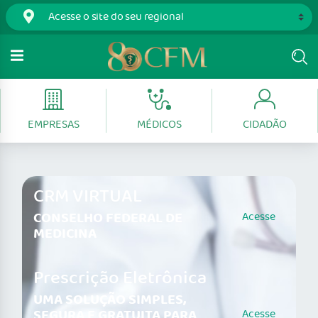
EMPRESAS
MÉDICOS
CIDADÃO
CRM VIRTUAL
CONSELHO FEDERAL DE
Acesse
MEDICINA
Prescrição Eletrônica
UMA SOLUÇÃO SIMPLES,
SEGURA E GRATUITA PARA
Acesse