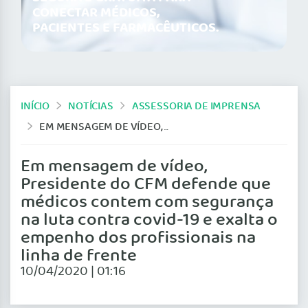
CONECTAR MÉDICOS,
PACIENTES E FARMACÊUTICOS.
INÍCIO
NOTÍCIAS
ASSESSORIA DE IMPRENSA
EM MENSAGEM DE VÍDEO, PRESIDENTE DO CFM DEFENDE QUE MÉDICOS CONTEM COM SEGURANÇA NA LUTA CONTRA COVID-19 E EXALTA O EMPENHO DOS PROFISSIONAIS NA LINHA DE FRENTE
Em mensagem de vídeo,
Presidente do CFM defende que
médicos contem com segurança
na luta contra covid-19 e exalta o
empenho dos profissionais na
linha de frente
10/04/2020 | 01:16