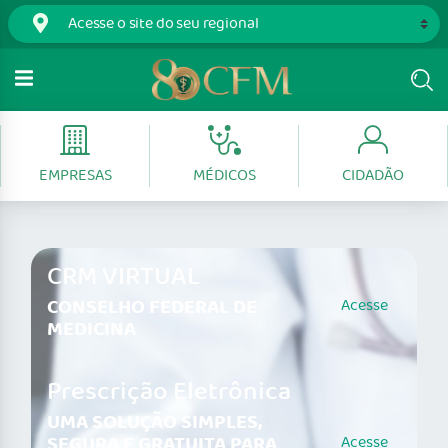
EMPRESAS
MÉDICOS
CIDADÃO
CRM VIRTUAL
CONSELHO FEDERAL DE
Acesse
MEDICINA
Prescrição Eletrônica
UMA SOLUÇÃO SIMPLES,
SEGURA E GRATUITA PARA
Acesse