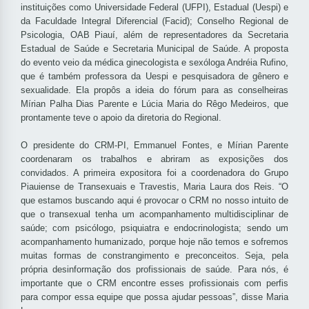
instituições como Universidade Federal (UFPI), Estadual (Uespi) e
da Faculdade Integral Diferencial (Facid); Conselho Regional de
Psicologia, OAB Piauí, além de representadores da Secretaria
Estadual de Saúde e Secretaria Municipal de Saúde. A proposta
do evento veio da médica ginecologista e sexóloga Andréia Rufino,
que é também professora da Uespi e pesquisadora de gênero e
sexualidade. Ela propôs a ideia do fórum para as conselheiras
Mírian Palha Dias Parente e Lúcia Maria do Rêgo Medeiros, que
prontamente teve o apoio da diretoria do Regional.
O presidente do CRM-PI, Emmanuel Fontes, e Mírian Parente
coordenaram os trabalhos e abriram as exposições dos
convidados. A primeira expositora foi a coordenadora do Grupo
Piauiense de Transexuais e Travestis, Maria Laura dos Reis. “O
que estamos buscando aqui é provocar o CRM no nosso intuito de
que o transexual tenha um acompanhamento multidisciplinar de
saúde; com psicólogo, psiquiatra e endocrinologista; sendo um
acompanhamento humanizado, porque hoje não temos e sofremos
muitas formas de constrangimento e preconceitos. Seja, pela
própria desinformação dos profissionais de saúde. Para nós, é
importante que o CRM encontre esses profissionais com perfis
para compor essa equipe que possa ajudar pessoas”, disse Maria