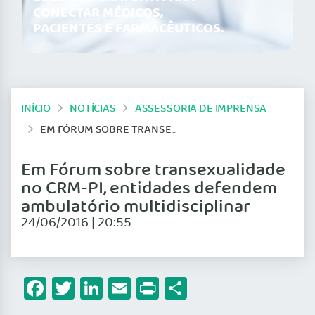
CONECTAR MÉDICOS,
PACIENTES E FARMACÊUTICOS.
INÍCIO
NOTÍCIAS
ASSESSORIA DE IMPRENSA
EM FÓRUM SOBRE TRANSEXUALIDADE NO CRM-PI, ENTIDADES DEFENDEM AMBULATÓRIO MULTIDISCIPLINAR
Em Fórum sobre transexualidade
no CRM-PI, entidades defendem
ambulatório multidisciplinar
24/06/2016 | 20:55
Facebook
Twitter
LinkedIn
Email
Print
Share