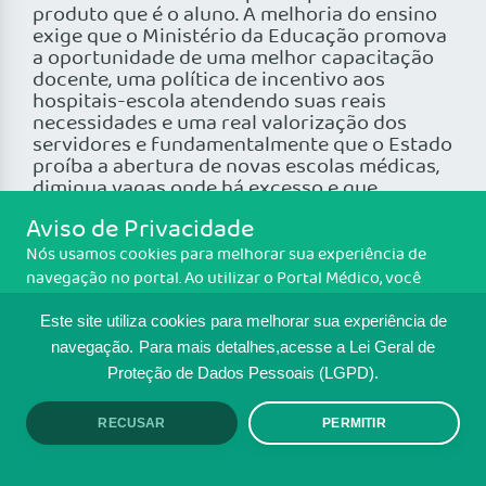
Aviso de Privacidade
Nós usamos cookies para melhorar sua experiência de
navegação no portal. Ao utilizar o Portal Médico, você
concorda com a política de monitoramento de cookies.
Este site utiliza cookies para melhorar sua experiência de
Para ter mais informações sobre como isso é feito, acesse
Política de cookies
. Se você concorda, clique em ACEITO.
navegação.
Para mais detalhes,acesse a Lei Geral de
Proteção de Dados Pessoais (LGPD).
RECUSAR
PERMITIR
ACEITO