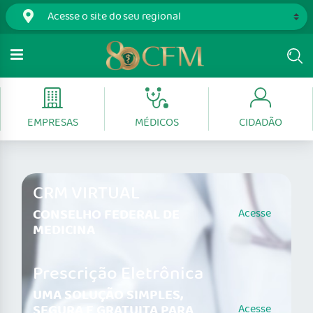
EMPRESAS
MÉDICOS
CIDADÃO
CRM VIRTUAL
CONSELHO FEDERAL DE
Acesse
MEDICINA
Prescrição Eletrônica
UMA SOLUÇÃO SIMPLES,
SEGURA E GRATUITA PARA
Acesse