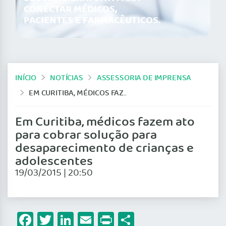
CONECTAR MÉDICOS,
PACIENTES E FARMACÊUTICOS.
INÍCIO
NOTÍCIAS
ASSESSORIA DE IMPRENSA
EM CURITIBA, MÉDICOS FAZEM ATO PARA COBRAR SOLUÇÃO PARA DESAPARECIMENTO DE CRIANÇAS E ADOLESCENTES
Em Curitiba, médicos fazem ato
para cobrar solução para
desaparecimento de crianças e
adolescentes
19/03/2015 | 20:50
Facebook
Twitter
LinkedIn
Email
Print
Share