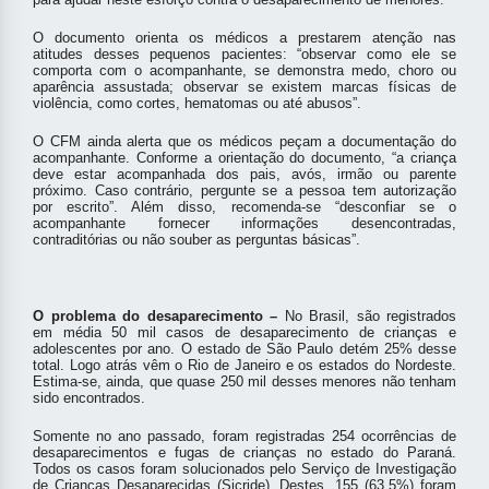
O documento orienta os médicos a prestarem atenção nas
atitudes desses pequenos pacientes: “observar como ele se
comporta com o acompanhante, se demonstra medo, choro ou
aparência assustada; observar se existem marcas físicas de
violência, como cortes, hematomas ou até abusos”.
O CFM ainda alerta que os médicos peçam a documentação do
acompanhante. Conforme a orientação do documento, “a criança
deve estar acompanhada dos pais, avós, irmão ou parente
próximo. Caso contrário, pergunte se a pessoa tem autorização
por escrito”. Além disso, recomenda-se “desconfiar se o
acompanhante fornecer informações desencontradas,
contraditórias ou não souber as perguntas básicas”.
O problema do desaparecimento –
No Brasil, são registrados
em média 50 mil casos de desaparecimento de crianças e
adolescentes por ano. O estado de São Paulo detém 25% desse
total. Logo atrás vêm o Rio de Janeiro e os estados do Nordeste.
Estima-se, ainda, que quase 250 mil desses menores não tenham
sido encontrados.
Somente no ano passado, foram registradas 254 ocorrências de
desaparecimentos e fugas de crianças no estado do Paraná.
Todos os casos foram solucionados pelo Serviço de Investigação
de Crianças Desaparecidas (Sicride). Destes, 155 (63,5%) foram