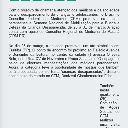
Com o objetivo de chamar a atenção dos médicos e da sociedade
para o desaparecimento de crianças e adolescentes no Brasil, o
Conselho Federal de Medicina (CFM) promove na capital
paranaense a Semana Nacional de Mobilização para a Busca e
Defesa da Criança Desaparecida, de 25 a 31 de março. A ação
conta com apoio do Conselho Regional de Medicina do Paraná
(CRM-PR).
No dia 25 de março, a entidade promoveu um ato simbólico em
Curitiba (PR). O ponto de encontro foi próximo ao Palácio Avenida
e Bondinho da Leitura, no centro da cidade (Travessa Oliveira
Belo, entre Rua XV de Novembro e Praça Zacarias). “O espaço foi
palco de diversas manifestações dos médicos paranaenses.
Agora, a categoria teve a oportunidade de mostrar que também
está preocupada com o tema ‘crianças desaparecidas’”, disse o
conselheiro do estado no CFM, Donizetti Giambernardino Filho.
Também
nesta
quarta-feira
(25), a
Comissão
de Ações
Sociais do
CFM
realizou
uma visita