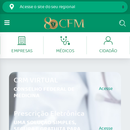
EMPRESAS
MÉDICOS
CIDADÃO
CRM VIRTUAL
CONSELHO FEDERAL DE
Acesse
MEDICINA
Prescrição Eletrônica
UMA SOLUÇÃO SIMPLES,
SEGURA E GRATUITA PARA
Acesse