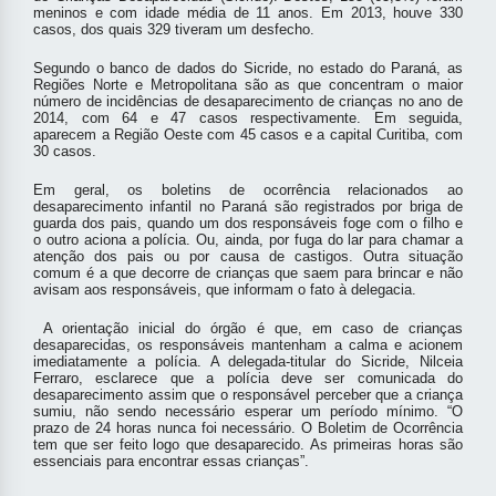
meninos e com idade média de 11 anos. Em 2013, houve 330
casos, dos quais 329 tiveram um desfecho.
Segundo o banco de dados do Sicride, no estado do Paraná, as
Regiões Norte e Metropolitana são as que concentram o maior
número de incidências de desaparecimento de crianças no ano de
2014, com 64 e 47 casos respectivamente. Em seguida,
aparecem a Região Oeste com 45 casos e a capital Curitiba, com
30 casos.
Em geral, os boletins de ocorrência relacionados ao
desaparecimento infantil no Paraná são registrados por briga de
guarda dos pais, quando um dos responsáveis foge com o filho e
o outro aciona a polícia. Ou, ainda, por fuga do lar para chamar a
atenção dos pais ou por causa de castigos. Outra situação
comum é a que decorre de crianças que saem para brincar e não
avisam aos responsáveis, que informam o fato à delegacia.
A orientação inicial do órgão é que, em caso de crianças
desaparecidas, os responsáveis mantenham a calma e acionem
imediatamente a polícia. A delegada-titular do Sicride, Nilceia
Ferraro, esclarece que a polícia deve ser comunicada do
desaparecimento assim que o responsável perceber que a criança
sumiu, não sendo necessário esperar um período mínimo. “O
prazo de 24 horas nunca foi necessário. O Boletim de Ocorrência
tem que ser feito logo que desaparecido. As primeiras horas são
essenciais para encontrar essas crianças”.