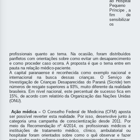
ao Hospital
Pequeno
Príncipe ,
a
fim de
sensibilizar
os
profissionais quanto ao tema. Na ocasião, foram distribuídos
panfletos com orientações sobre como evitar um desaparecimento
e como proceder caso ocorra. A proposta é que o tema entre em
pauta na relação médico-paciente.
A capital paranaense é reconhecida como exemplo nacional e
internacional na busca dessas crianças. O Serviço de
Investigação de Crianças Desaparecidas do Paraná (Sicride) tem
números de resgate superiores a 93%, muito diferente da realidade
brasileira. Em nível nacional, este percentual de sucesso fica em
15%, de acordo com relatório da Organização das Nações Unidas
(ONU).
Ação médica –
O Conselho Federal de Medicina (CFM) aposta
ser possível reverter esta realidade. Por isso, desenvolve junto à
categoria uma campanha de conscientização desde 2011. Por
meio da Recomendação nº 4/2014, os profissionais médicos e
instituições de tratamento médico, clínico, ambulatorial ou
hospitalar foram orientados sobre como o quê observar e fazer
para ajudar neste esforço contra o desaparecimento de menores.