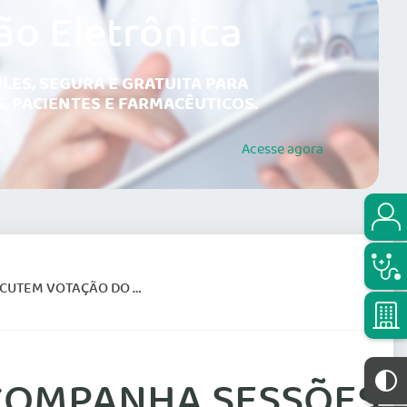
ão Eletrônica
LES, SEGURA E GRATUITA PARA
, PACIENTES E FARMACÊUTICOS.
Acesse
agora
ETO QUE DEFINE ATO MÉDICO
ACOMPANHA SESSÕES