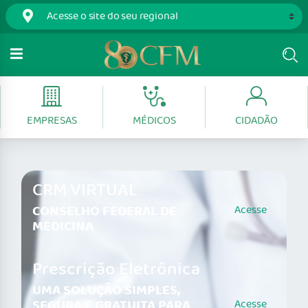
EMPRESAS
MÉDICOS
CIDADÃO
CRM VIRTUAL
CONSELHO FEDERAL DE
Acesse
MEDICINA
Prescrição Eletrônica
UMA SOLUÇÃO SIMPLES,
SEGURA E GRATUITA PARA
Acesse