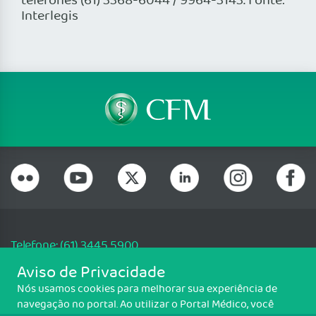
telefones (61) 3368-6044 / 9964-3143. Fonte:
Interlegis
Telefone: (61) 3445 5900
Email: cfm@portalmedico.org.br
Aviso de Privacidade
SGAS 616, Conjunto D, Lote 115, L2 Sul, Brasília/DF - CEP: 70200-760 -
Nós usamos cookies para melhorar sua experiência de
CNPJ: 33.583.550/0001-30
navegação no portal. Ao utilizar o Portal Médico, você