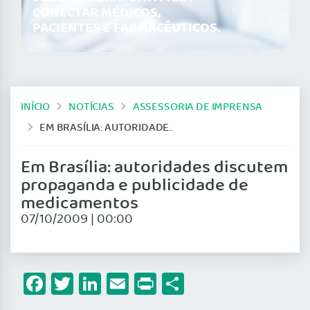
CONECTAR MÉDICOS,
PACIENTES E FARMACÊUTICOS.
INÍCIO
NOTÍCIAS
ASSESSORIA DE IMPRENSA
EM BRASÍLIA: AUTORIDADES DISCUTEM PROPAGANDA E PUBLICIDADE DE MEDICAMENTOS
Em Brasília: autoridades discutem
propaganda e publicidade de
medicamentos
07/10/2009 | 00:00
Facebook
Twitter
LinkedIn
Email
Print
Share