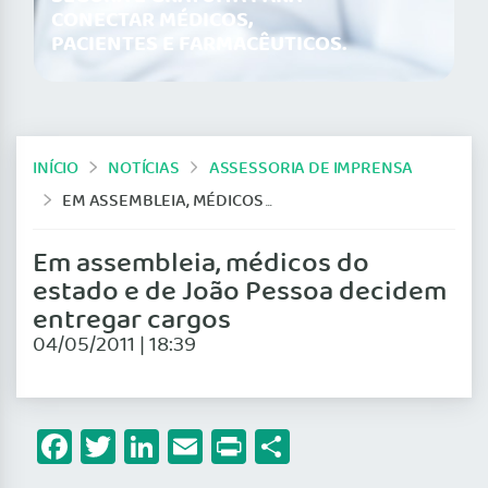
CONECTAR MÉDICOS,
PACIENTES E FARMACÊUTICOS.
INÍCIO
NOTÍCIAS
ASSESSORIA DE IMPRENSA
EM ASSEMBLEIA, MÉDICOS DO ESTADO E DE JOÃO PESSOA DECIDEM ENTREGAR CARGOS
Em assembleia, médicos do
estado e de João Pessoa decidem
entregar cargos
04/05/2011 | 18:39
Facebook
Twitter
LinkedIn
Email
Print
Share