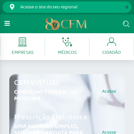
EMPRESAS
MÉDICOS
CIDADÃO
CRM VIRTUAL
CONSELHO FEDERAL DE
Acesse
MEDICINA
Prescrição Eletrônica
UMA SOLUÇÃO SIMPLES,
SEGURA E GRATUITA PARA
Acesse