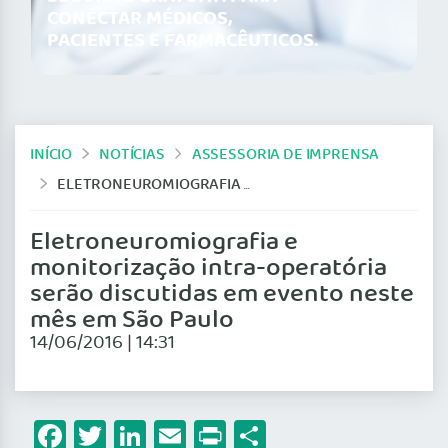
CONECTAR MÉDICOS,
PACIENTES E FARMACÊUTICOS.
INÍCIO
NOTÍCIAS
ASSESSORIA DE IMPRENSA
ELETRONEUROMIOGRAFIA E MONITORIZAÇÃO INTRA-OPERATÓRIA SERÃO DISCUTIDAS EM EVENTO NESTE MÊS EM SÃO PAULO
Eletroneuromiografia e
monitorização intra-operatória
serão discutidas em evento neste
mês em São Paulo
14/06/2016 | 14:31
Facebook
Twitter
LinkedIn
Email
Print
Share