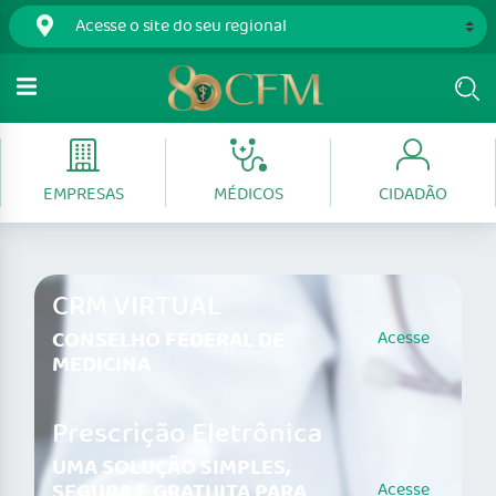
EMPRESAS
MÉDICOS
CIDADÃO
CRM VIRTUAL
CONSELHO FEDERAL DE
Acesse
MEDICINA
Prescrição Eletrônica
UMA SOLUÇÃO SIMPLES,
SEGURA E GRATUITA PARA
Acesse