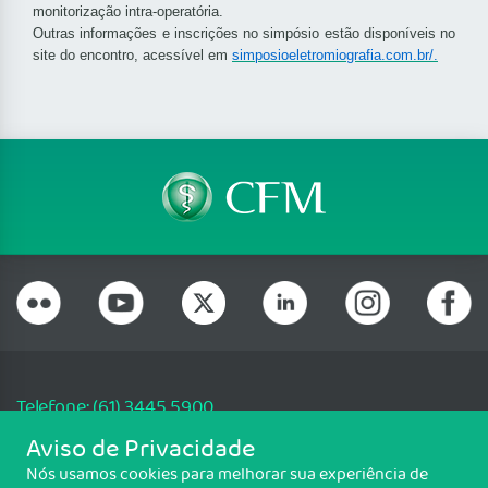
monitorização intra-operatória.
Outras informações e inscrições no simpósio estão disponíveis no
site do encontro, acessível em
simposioeletromiografia.com.br/.
Telefone: (61) 3445 5900
Email: cfm@portalmedico.org.br
Aviso de Privacidade
SGAS 616, Conjunto D, Lote 115, L2 Sul, Brasília/DF - CEP: 70200-760 -
Nós usamos cookies para melhorar sua experiência de