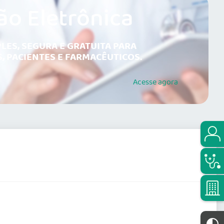
ão Eletrônica
LES, SEGURA E GRATUITA PARA
, PACIENTES E FARMACÊUTICOS.
Acesse
agora