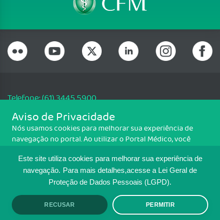
Telefone: (61) 3445 5900
Email: cfm@portalmedico.org.br
Aviso de Privacidade
SGAS 616, Conjunto D, Lote 115, L2 Sul, Brasília/DF - CEP: 70200-760 -
Nós usamos cookies para melhorar sua experiência de
CNPJ: 33.583.550/0001-30
navegação no portal. Ao utilizar o Portal Médico, você
Copyright CFM. Todos os direitos reservados.
concorda com a política de monitoramento de cookies.
Este site utiliza cookies para melhorar sua experiência de
Para ter mais informações sobre como isso é feito, acesse
MAPA DO SITE
Política de cookies
. Se você concorda, clique em ACEITO.
navegação.
Para mais detalhes,acesse a Lei Geral de
Proteção de Dados Pessoais (LGPD).
TRANSPARÊNCIA E PRESTAÇÃO DE
CONTAS
RECUSAR
PERMITIR
ACEITO