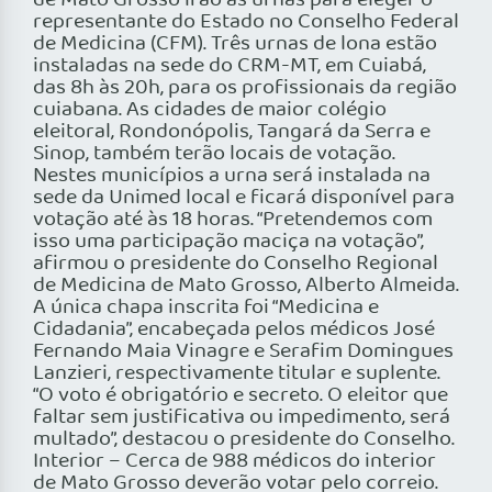
de Mato Grosso irão às urnas para eleger o
representante do Estado no Conselho Federal
de Medicina (CFM). Três urnas de lona estão
instaladas na sede do CRM-MT, em Cuiabá,
das 8h às 20h, para os profissionais da região
cuiabana. As cidades de maior colégio
eleitoral, Rondonópolis, Tangará da Serra e
Sinop, também terão locais de votação.
Nestes municípios a urna será instalada na
sede da Unimed local e ficará disponível para
votação até às 18 horas. “Pretendemos com
isso uma participação maciça na votação”,
afirmou o presidente do Conselho Regional
de Medicina de Mato Grosso, Alberto Almeida.
A única chapa inscrita foi “Medicina e
Cidadania”, encabeçada pelos médicos José
Fernando Maia Vinagre e Serafim Domingues
Lanzieri, respectivamente titular e suplente.
“O voto é obrigatório e secreto. O eleitor que
faltar sem justificativa ou impedimento, será
multado”, destacou o presidente do Conselho.
Interior – Cerca de 988 médicos do interior
de Mato Grosso deverão votar pelo correio.