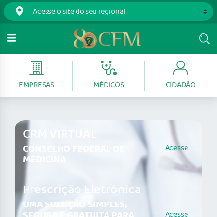
EMPRESAS
MÉDICOS
CIDADÃO
CRM VIRTUAL
CONSELHO FEDERAL DE
Acesse
MEDICINA
Prescrição Eletrônica
UMA SOLUÇÃO SIMPLES,
SEGURA E GRATUITA PARA
Acesse