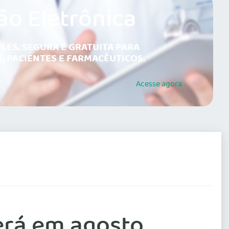
ão Eletrônica
LES, SEGURA E GRATUITA PARA
, PACIENTES E FARMACÊUTICOS.
Acesse
agora
erá em agosto