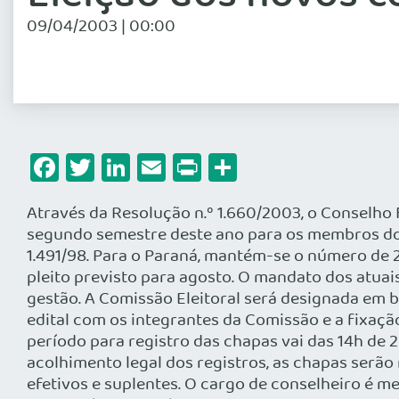
09/04/2003 | 00:00
Facebook
Twitter
LinkedIn
Email
Print
Share
Através da Resolução n.º 1.660/2003, o Conselho Federal de Medicina aprovou, em março, as instruções para as eleições que serão realizadas no segundo semestre deste ano para os membros dos Conselhos Regionais de Medicina. Com as novas normas, fica revogada a Resolução CFM n.º 1.491/98. Para o Paraná, mantém-se o número de 20 membros efetivos e igual número de suplentes, para mandato de cinco anos e que serão eleitos em pleito previsto para agosto. O mandato dos atuais conselheiros termina em 1.º de outubro, coincidindo com a posse dos novos membros e início da gestão. A Comissão Eleitoral será designada em breve pelo plenário do CRM, tendo presidente e dois secretários. Até o dia 23 de maio será publicado o edital com os integrantes da Comissão e a fixação das datas para inscrições das chapas concorrentes e das eleições. Conforme as normas do CFM, o período para registro das chapas vai das 14h de 2 de junho até 18h do dia 16 do mesmo mês. Na cédula eleitoral, a ser providenciada logo após o acolhimento legal dos registros, as chapas serão numeradas com a ordem cronológica de inscrição e terão a relação dos candidatos a conselheiros efetivos e suplentes. O cargo de conselheiro é meramente honorífico e a composição da diretoria será decidida em plenária, pelos membros eleitos. São elegíveis os médicos devidamente inscritos no Conselho e que sejam brasileiros natos ou naturalizados, estejam quites com suas obrigações e firmem compromisso de aceite da candidatura. O voto, por sua vez, é direto, obrigatório e secreto para os que estejam no gozo de seus direitos, exceto para os inscritos como militares. O médico que não cumprir a obrigação, sem justa causa ou impedimento, fica sujeito a multa. Os médicos inscritos no Conselho, residentes em municípios que não disponham de urna coletora de votos, receberão o material necessário para exercer seu direito/obrigação através de correspondência., que será aceita até o prazo final previsto pela Resolução. No Paraná, estão sendo adotadas as medidas para a informatização do pleito, conforme as normas do Tribunal Regional Eleitoral. Em Curitiba, as eleições vão ocorrer nos dias 20, 21 e 22 de agosto, das 8 às 20h, com urnas coletoras na sede do Conselho e em locais de grande concentração de médicos, como hospitais e a Associação Médica. A apuração será na sede do CRM e começa imediatamente após encerrado o prazo legal. A Resolução n.º 1.660/2003 e a íntegra das instruções para as eleições dps Conselhos Regionais estão à disposição dos médicos no Conselho e em suas Seccionais e Regionais, bem como no site do Conselho Federal (www.portalmedico.org.br). RESOLUÇÃO RESOLUÇÃO CFM nº 1.660/2003 O Conselho Federal de Medicina, no uso das atribuições conferidas pela Lei nº 3.268, de 30 de setembro de 1957, regulamentada pelo Decreto nº 44.045, de 19 de julho de 1958, e CONSIDERANDO o disposto nos artigos 25 e 30 do regulamento aprovado pelo Decreto nº 44.045, de 19.7.1958; CONSIDERANDO o decidido na 1ª Reunião do Conselho Pleno Nacional dos Conselhos de Medicina do Ano de 2003, realizada em 12.3.2003; CONSIDERANDO, por fim, o decidido na Sessão Plenária realizada em 14.3.2003, RESOLVE: 1 – Aprovar as instruções para as eleições que serão realizadas em 2003 para os membros dos Conselhos Regionais de Medicina. 2 – Esta resolução entrará em vigor na data de sua publicação. 3 – Revoga-se a Resolução CFM nº 1.491/98 e as demais disposições em c