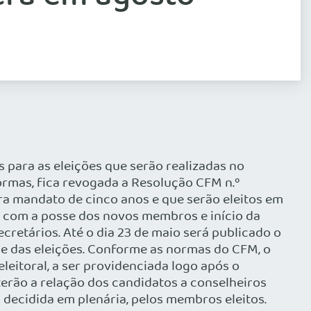
termos da Lei nº 6.681, de 16.8.79; d. Ter débito (financeiro) perante o Conselho Regional de Medicina. CAPÍTULO II DOS ATOS PREPARATÓRIOS DAS ELEIÇÕES SEÇÃO I DOS REGISTROS DAS CHAPAS Art. 12 – É obrigatório o registro prévio das chapas de candidatos a membros efetivos e suplentes dos Conselhos Regionais. Parágrafo 1º – O registro será efetuado mediante requerimento dirigido ao presidente da Comissão Eleitoral, assinado, pelo menos, por tantos médicos inscritos quanto sejam as vagas a preencher, e no qual deve constar o nome, por extenso, de cada candidato e o respectivo número de inscrição no Conselho Regional de Medicina. Parágrafo 2º – O requerimento deve ser acompanhado da declaração de aquiescência de cada candidato a membro efetivo e suplente. Parágrafo 3º – A Secretaria do Conselho Regional de Medicina protocolará o requerimento de registro da chapa e anotará, no mesmo e na cópia, a hora e data do recebimento. Art. 13 – Nenhum signatário de requerimento de registro de chapa poderá ser nela incluído e nenhum candidato poderá figurar em mais de uma chapa. Art. 14 – O número de candidatos a membros efetivos e suplentes dos Conselhos Regionais, inscritos em cada chapa eleitoral, será igual ao estipulado nos artigos 2º e 3º destas instruções. Art. 15 – O período para registro de chapa de candidatos aos Conselhos Regionais inicia-se às 14 horas do dia 2.6.2003 e termina às 18 horas do dia 16.6.2003. Art. 16 – A decisão sobre o requerimento de registro da chapa de candidatos deverá ser comunicada aos requerentes dentro de 72 horas após a apresentação do mesmo. Parágrafo único – Em caso de indeferimento pela Comissão Eleitoral, o presidente do Conselho Regional de Medicina dará conhecimento aos requerentes, através de despacho, dos motivos da decisão, fixando o prazo de 72 horas, a partir do mesmo, para que sejam sanadas as irregularidades que o justificaram. Art. 17 – As chapas serão numeradas de acordo com a ordem cronológica de inscrição. Art. 18 – Após encerrado o prazo para registro de candidatos, a Comissão Eleitoral providenciará a confecção da cédula eleitoral única, conforme modelo anexo. Parágrafo único – Na cédula eleitoral única constará a relação dos candidatos a conselheiros efetivos e suplentes de cada chapa inscrita. Art. 19 – O presidente do Conselho Regional de Medicina dará amplo conhecimento do prazo de inscrição de chapas e da data das eleições através de edital publicado no Diário Oficial da Unidade Federativa respectiva e em jornal local de grande circulação, até o dia 23/5/2003. Parágrafo único – Poderão ser utilizados, além dos meios citados no “caput” deste artigo, cartazes, cartas e outros instrumentos que garantam a mais ampla divulgação de todo o processo eleitoral. Art. 20 – À Secretaria dos Conselhos Regionais incumbe: a. preparar as folhas de votantes, que deverão estar ultimadas até uma semana antes do