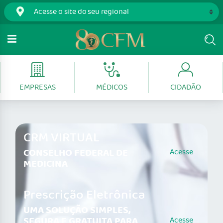
EMPRESAS
MÉDICOS
CIDADÃO
CRM VIRTUAL
CONSELHO FEDERAL DE
Acesse
MEDICINA
Prescrição Eletrônica
UMA SOLUÇÃO SIMPLES,
SEGURA E GRATUITA PARA
Acesse