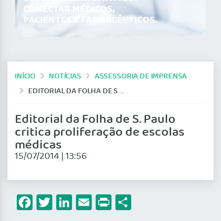
CONECTAR MÉDICOS,
PACIENTES E FARMACÊUTICOS.
INÍCIO
NOTÍCIAS
ASSESSORIA DE IMPRENSA
EDITORIAL DA FOLHA DE S. PAULO CRITICA PROLIFERAÇÃO DE ESCOLAS MÉDICAS
Editorial da Folha de S. Paulo
critica proliferação de escolas
médicas
15/07/2014 | 13:56
Facebook
Twitter
LinkedIn
Email
Print
Share