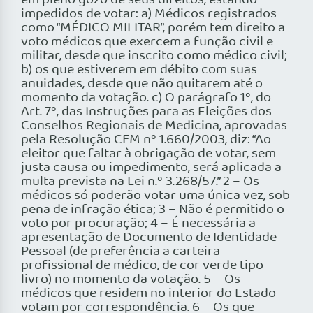
em pleno gozo de seus direitos, estando
impedidos de votar: a) Médicos registrados
como “MÉDICO MILITAR”, porém tem direito a
voto médicos que exercem a função civil e
militar, desde que inscrito como médico civil;
b) os que estiverem em débito com suas
anuidades, desde que não quitarem até o
momento da votação. c) O parágrafo 1º, do
Art. 7º, das Instruções para as Eleições dos
Conselhos Regionais de Medicina, aprovadas
pela Resolução CFM nº 1.660/2003, diz: “Ao
eleitor que faltar à obrigação de votar, sem
justa causa ou impedimento, será aplicada a
multa prevista na Lei n.º 3.268/57.” 2 – Os
médicos só poderão votar uma única vez, sob
pena de infração ética; 3 – Não é permitido o
voto por procuração; 4 – É necessária a
apresentação de Documento de Identidade
Pessoal (de preferência a carteira
profissional de médico, de cor verde tipo
livro) no momento da votação. 5 – Os
médicos que residem no interior do Estado
votam por correspondência. 6 – Os que