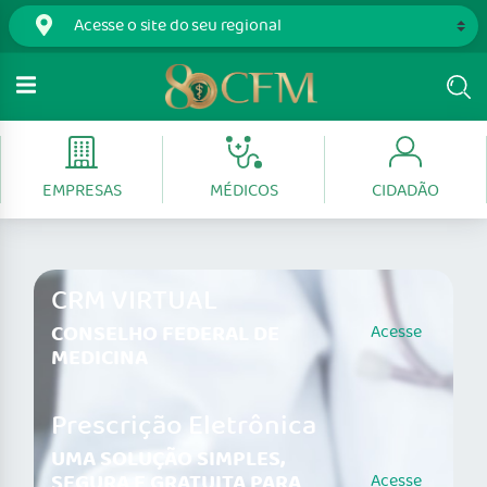
EMPRESAS
MÉDICOS
CIDADÃO
CRM VIRTUAL
CONSELHO FEDERAL DE
Acesse
MEDICINA
Prescrição Eletrônica
UMA SOLUÇÃO SIMPLES,
SEGURA E GRATUITA PARA
Acesse