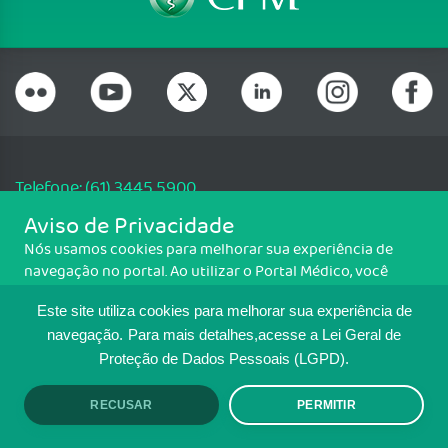
Telefone: (61) 3445 5900
Email: cfm@portalmedico.org.br
Aviso de Privacidade
SGAS 616, Conjunto D, Lote 115, L2 Sul, Brasília/DF - CEP: 70200-760 -
Nós usamos cookies para melhorar sua experiência de
CNPJ: 33.583.550/0001-30
navegação no portal. Ao utilizar o Portal Médico, você
Copyright CFM. Todos os direitos reservados.
concorda com a política de monitoramento de cookies.
Este site utiliza cookies para melhorar sua experiência de
Para ter mais informações sobre como isso é feito, acesse
MAPA DO SITE
Política de cookies
. Se você concorda, clique em ACEITO.
navegação.
Para mais detalhes,acesse a Lei Geral de
Proteção de Dados Pessoais (LGPD).
TRANSPARÊNCIA E PRESTAÇÃO DE
CONTAS
RECUSAR
PERMITIR
ACEITO