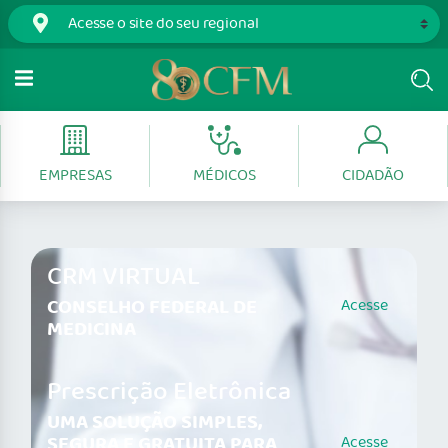
EMPRESAS
MÉDICOS
CIDADÃO
CRM VIRTUAL
CONSELHO FEDERAL DE
Acesse
MEDICINA
Prescrição Eletrônica
UMA SOLUÇÃO SIMPLES,
SEGURA E GRATUITA PARA
Acesse