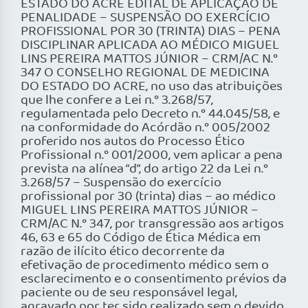
ESTADO DO ACRE EDITAL DE APLICAÇÃO DE
PENALIDADE – SUSPENSÃO DO EXERCÍCIO
PROFISSIONAL POR 30 (TRINTA) DIAS – PENA
DISCIPLINAR APLICADA AO MÉDICO MIGUEL
LINS PEREIRA MATTOS JÚNIOR – CRM/AC N.°
347 O CONSELHO REGIONAL DE MEDICINA
DO ESTADO DO ACRE, no uso das atribuições
que lhe confere a Lei n.° 3.268/57,
regulamentada pelo Decreto n.° 44.045/58, e
na conformidade do Acórdão n.° 005/2002
proferido nos autos do Processo Ético
Profissional n.° 001/2000, vem aplicar a pena
prevista na alínea “d”, do artigo 22 da Lei n.°
3.268/57 – Suspensão do exercício
profissional por 30 (trinta) dias – ao médico
MIGUEL LINS PEREIRA MATTOS JÚNIOR –
CRM/AC N.° 347, por transgressão aos artigos
46, 63 e 65 do Código de Ética Médica em
razão de ilícito ético decorrente da
efetivação de procedimento médico sem o
esclarecimento e o consentimento prévios da
paciente ou de seu responsável legal,
agravado por ter sido realizado sem o devido