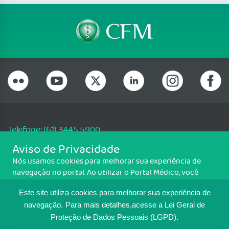
Telefone: (61) 3445 5900
Email: cfm@portalmedico.org.br
Aviso de Privacidade
SGAS 616, Conjunto D, Lote 115, L2 Sul, Brasília/DF - CEP: 70200-760 -
Nós usamos cookies para melhorar sua experiência de
CNPJ: 33.583.550/0001-30
navegação no portal. Ao utilizar o Portal Médico, você
Copyright CFM. Todos os direitos reservados.
concorda com a política de monitoramento de cookies.
Este site utiliza cookies para melhorar sua experiência de
Para ter mais informações sobre como isso é feito, acesse
MAPA DO SITE
Política de cookies
. Se você concorda, clique em ACEITO.
navegação.
Para mais detalhes,acesse a Lei Geral de
Proteção de Dados Pessoais (LGPD).