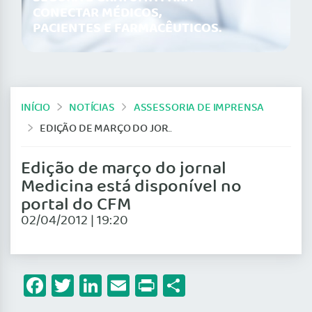
CONECTAR MÉDICOS,
PACIENTES E FARMACÊUTICOS.
INÍCIO
NOTÍCIAS
ASSESSORIA DE IMPRENSA
EDIÇÃO DE MARÇO DO JORNAL MEDICINA ESTÁ DISPONÍVEL NO PORTAL DO CFM
Edição de março do jornal
Medicina está disponível no
portal do CFM
02/04/2012 | 19:20
Facebook
Twitter
LinkedIn
Email
Print
Share