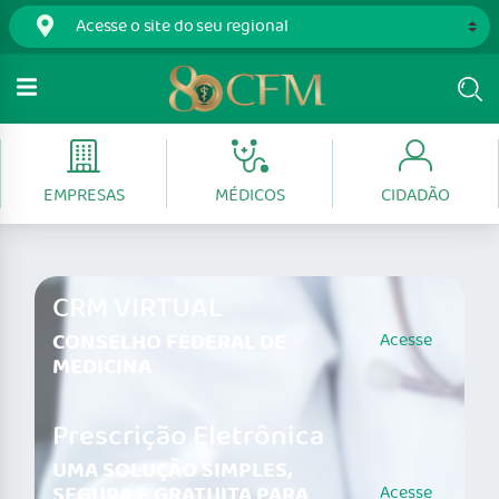
EMPRESAS
MÉDICOS
CIDADÃO
CRM VIRTUAL
CONSELHO FEDERAL DE
Acesse
MEDICINA
Prescrição Eletrônica
UMA SOLUÇÃO SIMPLES,
SEGURA E GRATUITA PARA
Acesse