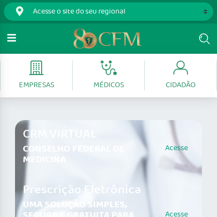
EMPRESAS
MÉDICOS
CIDADÃO
CRM VIRTUAL
CONSELHO FEDERAL DE
Acesse
MEDICINA
Prescrição Eletrônica
UMA SOLUÇÃO SIMPLES,
SEGURA E GRATUITA PARA
Acesse