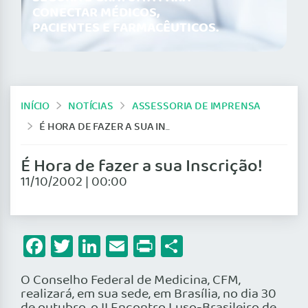
CONECTAR MÉDICOS,
PACIENTES E FARMACÊUTICOS.
INÍCIO
NOTÍCIAS
ASSESSORIA DE IMPRENSA
É HORA DE FAZER A SUA INSCRIÇÃO!
É Hora de fazer a sua Inscrição!
11/10/2002 | 00:00
Facebook
Twitter
LinkedIn
Email
Print
Share
O Conselho Federal de Medicina, CFM,
realizará, em sua sede, em Brasília, no dia 30