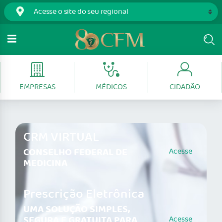
EMPRESAS
MÉDICOS
CIDADÃO
CRM VIRTUAL
CONSELHO FEDERAL DE
Acesse
MEDICINA
Prescrição Eletrônica
UMA SOLUÇÃO SIMPLES,
SEGURA E GRATUITA PARA
Acesse