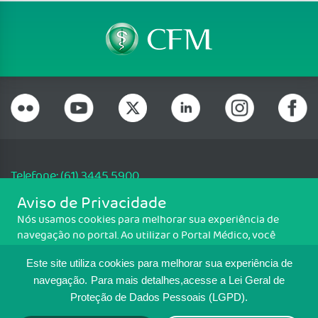
Telefone: (61) 3445 5900
Email: cfm@portalmedico.org.br
Aviso de Privacidade
SGAS 616, Conjunto D, Lote 115, L2 Sul, Brasília/DF - CEP: 70200-760 -
Nós usamos cookies para melhorar sua experiência de
CNPJ: 33.583.550/0001-30
navegação no portal. Ao utilizar o Portal Médico, você
Copyright CFM. Todos os direitos reservados.
concorda com a política de monitoramento de cookies.
Este site utiliza cookies para melhorar sua experiência de
Para ter mais informações sobre como isso é feito, acesse
MAPA DO SITE
Política de cookies
. Se você concorda, clique em ACEITO.
navegação.
Para mais detalhes,acesse a Lei Geral de
Proteção de Dados Pessoais (LGPD).