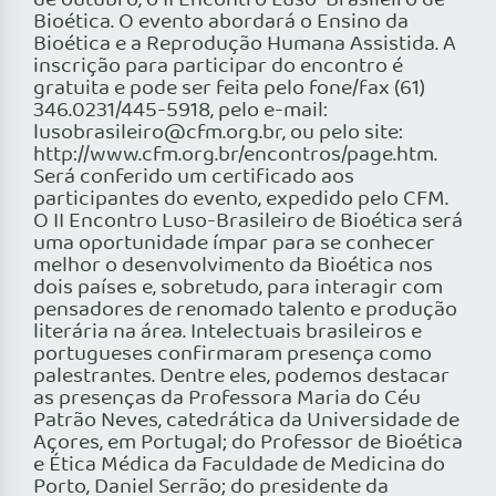
de outubro, o II Encontro Luso-Brasileiro de
Bioética. O evento abordará o Ensino da
Bioética e a Reprodução Humana Assistida. A
inscrição para participar do encontro é
gratuita e pode ser feita pelo fone/fax (61)
346.0231/445-5918, pelo e-mail:
lusobrasileiro@cfm.org.br, ou pelo site:
http://www.cfm.org.br/encontros/page.htm.
Será conferido um certificado aos
participantes do evento, expedido pelo CFM.
O II Encontro Luso-Brasileiro de Bioética será
uma oportunidade ímpar para se conhecer
melhor o desenvolvimento da Bioética nos
dois países e, sobretudo, para interagir com
pensadores de renomado talento e produção
literária na área. Intelectuais brasileiros e
portugueses confirmaram presença como
palestrantes. Dentre eles, podemos destacar
as presenças da Professora Maria do Céu
Patrão Neves, catedrática da Universidade de
Açores, em Portugal; do Professor de Bioética
e Ética Médica da Faculdade de Medicina do
Porto, Daniel Serrão; do presidente da