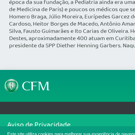
época da sua fundação, a Pediatria ainda era um
de Medicina de Paris) e poucos os médicos que se 
Homero Braga, Júlio Moreira, Eurípedes Garcez do
Cardoso, Heitor Borges de Macedo, Antônio Amaran
Silva, Fausto Guimarães e Ito Carias de Oliveira. 
Destes, aproximadamente 400 atuam em Curitiba. 
presidente da SPP Diether Henning Garbers. Naqu
Telefone: (61) 3445 5900
Email: cfm@portalmedico.o
Aviso de Privacidade
SGAS 616, Conjunto D, Lote 115, L2 Sul, Brasília/DF - CEP: 70200-760 - CNPJ
Nós usamos cookies para melhorar sua experiência de navegaçã
Copyright 2026 CFM. Todos os direitos reservados.
Este site utiliza cookies para melhorar sua experiência de naveg