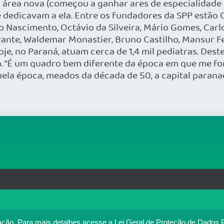
a área nova (começou a ganhar ares de especialidade
dedicavam a ela. Entre os fundadores da SPP estão Cé
 Nascimento, Octávio da Silveira, Mário Gomes, Carlos
te, Waldemar Monastier, Bruno Castilho, Mansur Fere
Hoje, no Paraná, atuam cerca de 1,4 mil pediatras. Des
“É um quadro bem diferente da época em que me form
ela época, meados da década de 50, a capital parana
rg.br
MAPA DO SITE
T
: 33.583.550/0001-30
o no portal. Ao utilizar o Portal Médico, você concorda com a p
ação.
Para mais detalhes,acesse a Lei Geral de Proteção de Dados 