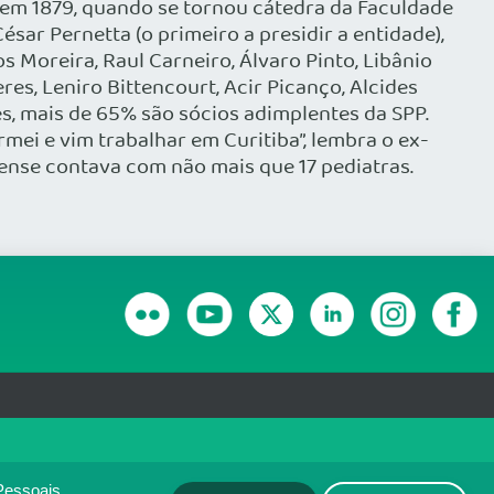
 em 1879, quando se tornou cátedra da Faculdade
sar Pernetta (o primeiro a presidir a entidade),
 Moreira, Raul Carneiro, Álvaro Pinto, Libânio
s, Leniro Bittencourt, Acir Picanço, Alcides
tes, mais de 65% são sócios adimplentes da SPP.
ei e vim trabalhar em Curitiba”, lembra o ex-
ense contava com não mais que 17 pediatras.
RANSPARÊNCIA E PRESTAÇÃO DE CONTAS
olítica de monitoramento de
ACEITO
Pessoais