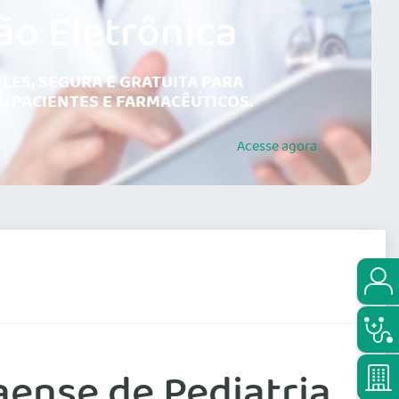
ão Eletrônica
LES, SEGURA E GRATUITA PARA
, PACIENTES E FARMACÊUTICOS.
Acesse
agora
ense de Pediatria