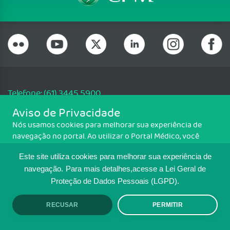
Telefone: (61) 3445 5900
Email: cfm@portalmedico.org.br
Aviso de Privacidade
SGAS 616, Conjunto D, Lote 115, L2 Sul, Brasília/DF - CEP: 70200-760 -
Nós usamos cookies para melhorar sua experiência de
CNPJ: 33.583.550/0001-30
navegação no portal. Ao utilizar o Portal Médico, você
Copyright CFM. Todos os direitos reservados.
concorda com a política de monitoramento de cookies.
Este site utiliza cookies para melhorar sua experiência de
Para ter mais informações sobre como isso é feito, acesse
MAPA DO SITE
Política de cookies
. Se você concorda, clique em ACEITO.
navegação.
Para mais detalhes,acesse a Lei Geral de
Proteção de Dados Pessoais (LGPD).
TRANSPARÊNCIA E PRESTAÇÃO DE
CONTAS
RECUSAR
PERMITIR
ACEITO