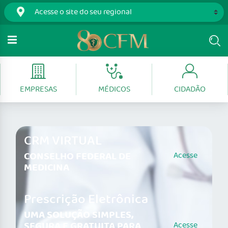
EMPRESAS
MÉDICOS
CIDADÃO
CRM VIRTUAL
CONSELHO FEDERAL DE
Acesse
MEDICINA
Prescrição Eletrônica
UMA SOLUÇÃO SIMPLES,
SEGURA E GRATUITA PARA
Acesse