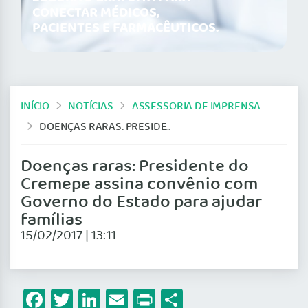
CONECTAR MÉDICOS,
PACIENTES E FARMACÊUTICOS.
INÍCIO
NOTÍCIAS
ASSESSORIA DE IMPRENSA
DOENÇAS RARAS: PRESIDENTE DO CREMEPE ASSINA CONVÊNIO COM GOVERNO DO ESTADO PARA AJUDAR FAMÍLIAS
Doenças raras: Presidente do
Cremepe assina convênio com
Governo do Estado para ajudar
famílias
15/02/2017 | 13:11
Facebook
Twitter
LinkedIn
Email
Print
Share