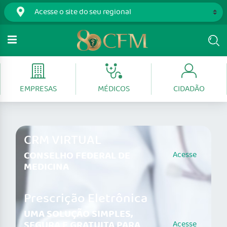
EMPRESAS
MÉDICOS
CIDADÃO
CRM VIRTUAL
CONSELHO FEDERAL DE
Acesse
MEDICINA
Prescrição Eletrônica
UMA SOLUÇÃO SIMPLES,
SEGURA E GRATUITA PARA
Acesse