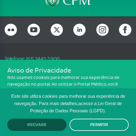
Telefone: (61) 3445 5900
Email: cfm@portalmedico.org.br
Aviso de Privacidade
SGAS 616, Conjunto D, Lote 115, L2 Sul, Brasília/DF - CEP: 70200-760 -
Nós usamos cookies para melhorar sua experiência de
CNPJ: 33.583.550/0001-30
navegação no portal. Ao utilizar o Portal Médico, você
Copyright CFM. Todos os direitos reservados.
concorda com a política de monitoramento de cookies.
Este site utiliza cookies para melhorar sua experiência de
Para ter mais informações sobre como isso é feito, acesse
MAPA DO SITE
Política de cookies
. Se você concorda, clique em ACEITO.
navegação.
Para mais detalhes,acesse a Lei Geral de
Proteção de Dados Pessoais (LGPD).
TRANSPARÊNCIA E PRESTAÇÃO DE
CONTAS
RECUSAR
PERMITIR
ACEITO