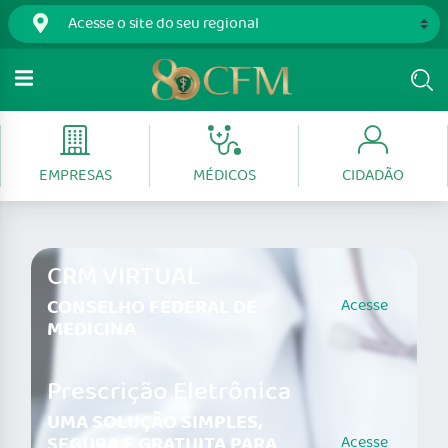
EMPRESAS
MÉDICOS
CIDADÃO
CRM VIRTUAL
CONSELHO FEDERAL DE
Acesse
MEDICINA
Prescrição Eletrônica
UMA SOLUÇÃO SIMPLES,
SEGURA E GRATUITA PARA
Acesse