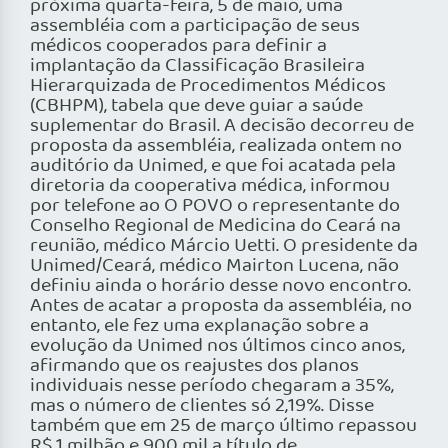
próxima quarta-feira, 5 de maio, uma
assembléia com a participação de seus
médicos cooperados para definir a
implantação da Classificação Brasileira
Hierarquizada de Procedimentos Médicos
(CBHPM), tabela que deve guiar a saúde
suplementar do Brasil. A decisão decorreu de
proposta da assembléia, realizada ontem no
auditório da Unimed, e que foi acatada pela
diretoria da cooperativa médica, informou
por telefone ao O POVO o representante do
Conselho Regional de Medicina do Ceará na
reunião, médico Márcio Uetti. O presidente da
Unimed/Ceará, médico Mairton Lucena, não
definiu ainda o horário desse novo encontro.
Antes de acatar a proposta da assembléia, no
entanto, ele fez uma explanação sobre a
evolução da Unimed nos últimos cinco anos,
afirmando que os reajustes dos planos
individuais nesse período chegaram a 35%,
mas o número de clientes só 2,19%. Disse
também que em 25 de março último repassou
R$ 1 milhão e 900 mil a título de