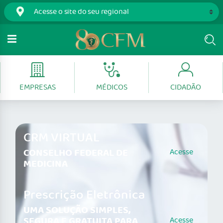
EMPRESAS
MÉDICOS
CIDADÃO
CRM VIRTUAL
CONSELHO FEDERAL DE
Acesse
MEDICINA
Prescrição Eletrônica
UMA SOLUÇÃO SIMPLES,
SEGURA E GRATUITA PARA
Acesse