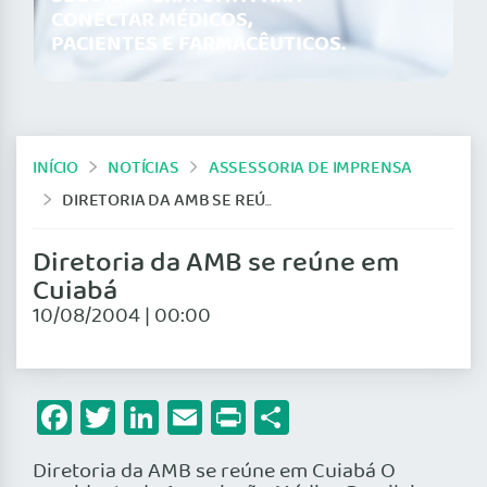
CONECTAR MÉDICOS,
PACIENTES E FARMACÊUTICOS.
INÍCIO
NOTÍCIAS
ASSESSORIA DE IMPRENSA
DIRETORIA DA AMB SE REÚNE EM CUIABÁ
Diretoria da AMB se reúne em
Cuiabá
10/08/2004 | 00:00
Facebook
Twitter
LinkedIn
Email
Print
Share
Diretoria da AMB se reúne em Cuiabá O