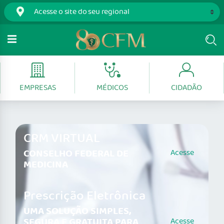
EMPRESAS
MÉDICOS
CIDADÃO
CRM VIRTUAL
CONSELHO FEDERAL DE
Acesse
MEDICINA
Prescrição Eletrônica
UMA SOLUÇÃO SIMPLES,
SEGURA E GRATUITA PARA
Acesse