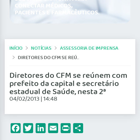
CONECTAR MÉDICOS,
PACIENTES E FARMACÊUTICOS.
INÍCIO
NOTÍCIAS
ASSESSORIA DE IMPRENSA
DIRETORES DO CFM SE REÚNEM COM PREFEITO DA CAPITAL E SECRETÁRIO ESTADUAL DE SAÚDE, NESTA 2ª
Diretores do CFM se reúnem com
prefeito da capital e secretário
estadual de Saúde, nesta 2ª
04/02/2013 | 14:48
Facebook
Twitter
LinkedIn
Email
Print
Share