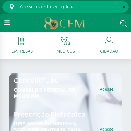
EMPRESAS
MÉDICOS
CIDADÃO
CRM VIRTUAL
CONSELHO FEDERAL DE
Acesse
MEDICINA
Prescrição Eletrônica
UMA SOLUÇÃO SIMPLES,
SEGURA E GRATUITA PARA
Acesse