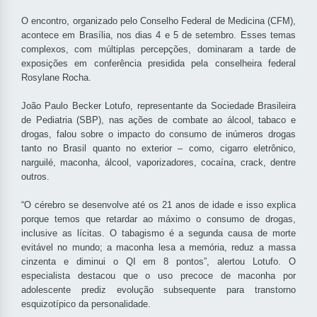
O encontro, organizado pelo Conselho Federal de Medicina (CFM),
acontece em Brasília, nos dias 4 e 5 de setembro. Esses temas
complexos, com múltiplas percepções, dominaram a tarde de
exposições em conferência presidida pela conselheira federal
Rosylane Rocha.
João Paulo Becker Lotufo, representante da Sociedade Brasileira
de Pediatria (SBP), nas ações de combate ao álcool, tabaco e
drogas, falou sobre o impacto do consumo de inúmeros drogas
tanto no Brasil quanto no exterior – como, cigarro eletrônico,
narguilé, maconha, álcool, vaporizadores, cocaína, crack, dentre
outros.
“O cérebro se desenvolve até os 21 anos de idade e isso explica
porque temos que retardar ao máximo o consumo de drogas,
inclusive as lícitas. O tabagismo é a segunda causa de morte
evitável no mundo; a maconha lesa a memória, reduz a massa
cinzenta e diminui o QI em 8 pontos”, alertou Lotufo. O
especialista destacou que o uso precoce de maconha por
adolescente prediz evolução subsequente para transtorno
esquizotípico da personalidade.