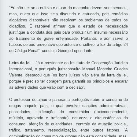
“Eu não sei se o cultivo e o uso da maconha devem ser liberados,
mas, quero que isso seja discutido e estudado, pois remédios
alopáticos disponíveis não resolvem os problemas de todos os
cidadãos. É razoável afirmar que o estado de necessidade
justifique a conduta dos pais para produzir um insumo necessário
ao tratamento de grave enfermidade. Portanto, é admissível o
habeas corpus preventivo que autorize o cultivo, à luz do artigo 24
do Código Penal”, concluiu George Lopes Leite.
Letra da lei
– Já o presidente do Instituto de Cooperação Jurídica
Internacional, o português jurisconsulto Manuel Monteiro Guedes
Valente, destacou que “os bons juízes vão além da letra da lei,
porque é preciso ter coragem para garantir os princípios e encarar
as adversidades que virão com a decisão”.
O professor detalhou o panorama português sobre o consumo de
drogas naquele país, o qual envolve sanções administrativas,
penalidades, tipificação do consumidor (toxicodependente,
múltiplo, agravado e traficante), natureza e circunstâncias do
consumo, aferição de quantidades, controle da atuação policial,
tráfico, tratamento, ressocialização, entre outros fatores. “A
criminalização do consumo de drogas não está consolidada, mas,