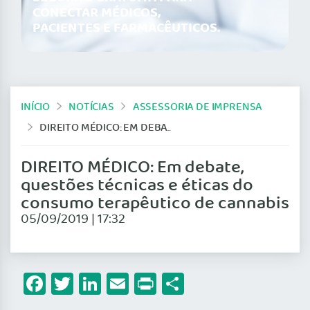
CONECTAR MÉDICOS,
PACIENTES E FARMACÊUTICOS.
INÍCIO
NOTÍCIAS
ASSESSORIA DE IMPRENSA
DIREITO MÉDICO: EM DEBATE, QUESTÕES TÉCNICAS E ÉTICAS DO CONSUMO TERAPÊUTICO DE CANNABIS
DIREITO MÉDICO: Em debate,
questões técnicas e éticas do
consumo terapêutico de cannabis
05/09/2019 | 17:32
Facebook
Twitter
LinkedIn
Email
Print
Share