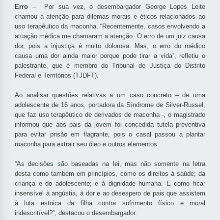
Erro
– Por sua vez, o desembargador George Lopes Leite
chamou a atenção para dilemas morais e éticos relacionados ao
uso terapêutico da maconha. “Recentemente, casos envolvendo a
atuação médica me chamaram a atenção. O erro de um juiz causa
dor, pois a injustiça é muito dolorosa. Mas, o erro do médico
causa uma dor ainda maior porque pode tirar a vida”, refletiu o
palestrante, que é membro do Tribunal de Justiça do Distrito
Federal e Territórios (TJDFT).
Ao analisar questões relativas a um caso concreto – de uma
adolescente de 16 anos, portadora da Síndrome de Silver-Russel,
que faz uso terapêutico de derivados de maconha -, o magistrado
informou que aos pais da jovem foi concedida tutela preventiva
para evitar prisão em flagrante, pois o casal passou a plantar
maconha para extrair seu óleo e outros elementos.
“As decisões são baseadas na lei, mas não somente na letra
desta como também em princípios, como os direitos à saúde; da
criança e do adolescente; e à dignidade humana. E como ficar
insensível à angústia, à dor e ao desespero de pais que assistem
à luta estoica da filha contra sofrimento físico e moral
indescritível?”, destacou o desembargador.