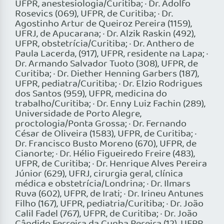
UFPR, anestesiologia/Curitiba; · Dr. Adolfo
Rosevics (069), UFPR, de Curitiba; · Dr.
Agostinho Artur de Queiroz Pereira (1159),
UFRJ, de Apucarana; · Dr. Alzik Raskin (492),
UFPR, obstetrícia/Curitiba; · Dr. Anthero de
Paula Lacerda, (917), UFPR, residente na Lapa; ·
Dr. Armando Salvador Tuoto (308), UFPR, de
Curitiba; · Dr. Diether Henning Garbers (187),
UFPR, pediatra/Curitiba; · Dr. Elzio Rodrigues
dos Santos (959), UFPR, medicina do
trabalho/Curitiba; · Dr. Enny Luiz Fachin (289),
Universidade de Porto Alegre,
proctologia/Ponta Grossa; · Dr. Fernando
César de Oliveira (1583), UFPR, de Curitiba; ·
Dr. Francisco Busto Moreno (670), UFPR, de
Cianorte; · Dr. Hélio Figueiredo Freire (483),
UFPR, de Curitiba; · Dr. Henrique Alves Pereira
Júnior (629), UFRJ, cirurgia geral, clínica
médica e obstetrícia/Londrina; · Dr. Ilmars
Ruva (602), UFPR, de Irati; · Dr. Irineu Antunes
Filho (167), UFPR, pediatria/Curitiba; · Dr. João
Calil Fadel (767), UFPR, de Curitiba; · Dr. João