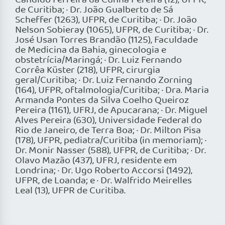
Cândido Ferreira da Cunha Pereira (12), UFPR,
de Curitiba; · Dr. João Gualberto de Sá
Scheffer (1263), UFPR, de Curitiba; · Dr. João
Nelson Sobieray (1065), UFPR, de Curitiba; · Dr.
José Usan Torres Brandão (1125), Faculdade
de Medicina da Bahia, ginecologia e
obstetrícia/Maringá; · Dr. Luiz Fernando
Corrêa Küster (218), UFPR, cirurgia
geral/Curitiba; · Dr. Luiz Fernando Zorning
(164), UFPR, oftalmologia/Curitiba; · Dra. Maria
Armanda Pontes da Silva Coelho Queiroz
Pereira (1161), UFRJ, de Apucarana; · Dr. Miguel
Alves Pereira (630), Universidade Federal do
Rio de Janeiro, de Terra Boa; · Dr. Milton Pisa
(178), UFPR, pediatra/Curitiba (in memoriam); ·
Dr. Monir Nasser (588), UFPR, de Curitiba; · Dr.
Olavo Mazão (437), UFRJ, residente em
Londrina; · Dr. Ugo Roberto Accorsi (1492),
UFPR, de Loanda; e · Dr. Walfrido Meirelles
Leal (13), UFPR de Curitiba.