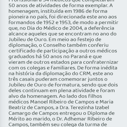
Profissional a 54 médicos que completaram
50 anos de atividades de forma exemplar. A
homenagem, instituída em 1986 de forma
pioneira no país, foi direcionada este ano aos
formandos de 1952 e 1953, de modo a permitir
que, no Dia do Médico de 2004, a deferência
alcance aqueles que se encontram no ano do
Jubileu de Ouro. Em meio ao festejo de
diplomação, o Conselho também conferiu
certificado de participação a outros médicos
graduados há 50 anos no Paraná e que
vieram de outros estados para confraternizar
com os colegas e familiares. De forma inédita
na história da diplomação do CRM, este ano
três casais puderam comemorar juntos o
Jubileu de Ouro de formatura, sendo que dois
deles continuam em plena atividade e foram
alvo da homenagem. Ao lado dos filhos
médicos Manoel Ribeiro de Campos e Maria
Beatriz de Campos, a Dra. Terezinha Izabel
Camargo de Campos entregou o Diploma de
Mérito ao marido, o Dr. Adhemar Ribeiro de
Campos, também seu colega da turma de