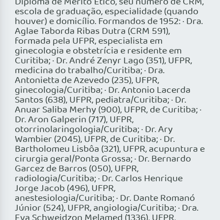
Diploma de Mérito Ético, seu número de CRM,
escola de graduação, especialidade (quando
houver) e domicílio. Formandos de 1952: · Dra.
Aglae Taborda Ribas Dutra (CRM 591),
formada pela UFPR, especialista em
ginecologia e obstetrícia e residente em
Curitiba; · Dr. André Zenyr Lago (351), UFPR,
medicina do trabalho/Curitiba; · Dra.
Antonietta de Azevedo (235), UFPR,
ginecologia/Curitiba; · Dr. Antonio Lacerda
Santos (638), UFPR, pediatra/Curitiba; · Dr.
Anuar Saliba Merhy (900), UFPR, de Curitiba; ·
Dr. Aron Galperin (717), UFPR,
otorrinolaringologia/Curitiba; · Dr. Ary
Wambier (2045), UFPR, de Curitiba; · Dr.
Bartholomeu Lisbôa (321), UFPR, acupuntura e
cirurgia geral/Ponta Grossa; · Dr. Bernardo
Garcez de Barros (050), UFPR,
radiologia/Curitiba; · Dr. Carlos Henrique
Jorge Jacob (496), UFPR,
anestesiologia/Curitiba; · Dr. Dante Romanó
Júnior (524), UFPR, angiologia/Curitiba; · Dra.
Eva Schweidzon Melamed (1336), UFPR,