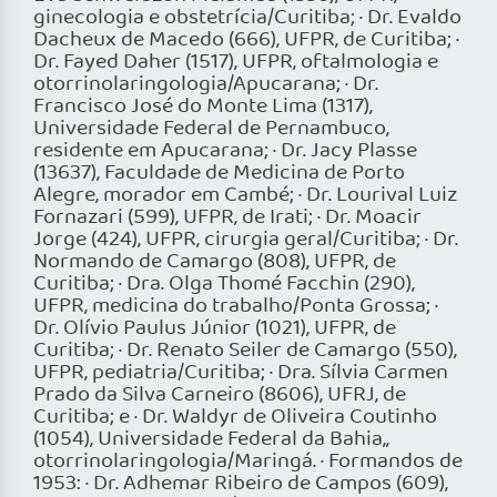
ginecologia e obstetrícia/Curitiba; · Dr. Evaldo
Dacheux de Macedo (666), UFPR, de Curitiba; ·
Dr. Fayed Daher (1517), UFPR, oftalmologia e
otorrinolaringologia/Apucarana; · Dr.
Francisco José do Monte Lima (1317),
Universidade Federal de Pernambuco,
residente em Apucarana; · Dr. Jacy Plasse
(13637), Faculdade de Medicina de Porto
Alegre, morador em Cambé; · Dr. Lourival Luiz
Fornazari (599), UFPR, de Irati; · Dr. Moacir
Jorge (424), UFPR, cirurgia geral/Curitiba; · Dr.
Normando de Camargo (808), UFPR, de
Curitiba; · Dra. Olga Thomé Facchin (290),
UFPR, medicina do trabalho/Ponta Grossa; ·
Dr. Olívio Paulus Júnior (1021), UFPR, de
Curitiba; · Dr. Renato Seiler de Camargo (550),
UFPR, pediatria/Curitiba; · Dra. Sílvia Carmen
Prado da Silva Carneiro (8606), UFRJ, de
Curitiba; e · Dr. Waldyr de Oliveira Coutinho
(1054), Universidade Federal da Bahia,,
otorrinolaringologia/Maringá. · Formandos de
1953: · Dr. Adhemar Ribeiro de Campos (609),