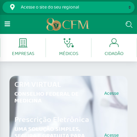
EMPRESAS
MÉDICOS
CIDADÃO
CRM VIRTUAL
CONSELHO FEDERAL DE
Acesse
MEDICINA
Prescrição Eletrônica
UMA SOLUÇÃO SIMPLES,
SEGURA E GRATUITA PARA
Acesse