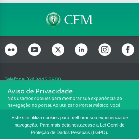
Telefone: (61) 3445 5900
Email: cfm@portalmedico.org.br
Aviso de Privacidade
SGAS 616, Conjunto D, Lote 115, L2 Sul, Brasília/DF - CEP: 70200-760 -
Nós usamos cookies para melhorar sua experiência de
CNPJ: 33.583.550/0001-30
navegação no portal. Ao utilizar o Portal Médico, você
Copyright CFM. Todos os direitos reservados.
concorda com a política de monitoramento de cookies.
Este site utiliza cookies para melhorar sua experiência de
Para ter mais informações sobre como isso é feito, acesse
MAPA DO SITE
Política de cookies
. Se você concorda, clique em ACEITO.
navegação.
Para mais detalhes,acesse a Lei Geral de
Proteção de Dados Pessoais (LGPD).