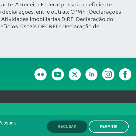
tante: A Receita Federal possui um eficiente
 declarações, entre outras: CPMF : Declarações
tividades Imobiliárias DIRF: Declaração do
nefícios Fiscais DECRED: Declaração de
RANSPARÊNCIA E PRESTAÇÃO DE CONTAS
olítica de monitoramento de
ACEITO
Pessoais
RECUSAR
PERMITIR