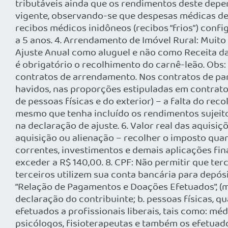
tributáveis ainda que os rendimentos deste depe
vigente, observando-se que despesas médicas dev
recibos médicos inidôneos (recibos “frios”) confi
a 5 anos. 4. Arrendamento de Imóvel Rural: Muito 
Ajuste Anual como aluguel e não como Receita da 
é obrigatório o recolhimento do carnê-leão. Obs
contratos de arrendamento. Nos contratos de parce
havidos, nas proporções estipuladas em contrato
de pessoas físicas e do exterior) – a falta do re
mesmo que tenha incluído os rendimentos sujeito
na declaração de ajuste. 6. Valor real das aquisiç
aquisição ou alienação – recolher o imposto quan
correntes, investimentos e demais aplicações fin
exceder a R$ 140,00. 8. CPF: Não permitir que ter
terceiros utilizem sua conta bancária para depós
“Relação de Pagamentos e Doações Efetuados”, (m
declaração do contribuinte; b. pessoas físicas
efetuados a profissionais liberais, tais como: mé
psicólogos, fisioterapeutas e também os efetuado