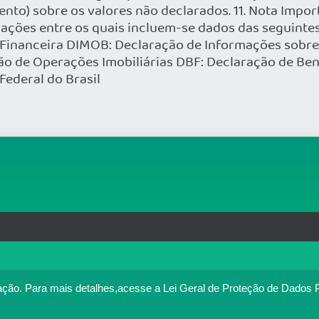
cento) sobre os valores não declarados. 11. Nota Impor
ções entre os quais incluem-se dados das seguintes
Financeira DIMOB: Declaração de Informações sobre A
ão de Operações Imobiliárias DBF: Declaração de Be
Federal do Brasil
rg.br
MAPA DO SITE
T
: 33.583.550/0001-30
o no portal. Ao utilizar o Portal Médico, você concorda com a p
ação.
Para mais detalhes,acesse a Lei Geral de Proteção de Dados 
Política de cookies
cesse
. Se você concorda, clique em ACEITO.