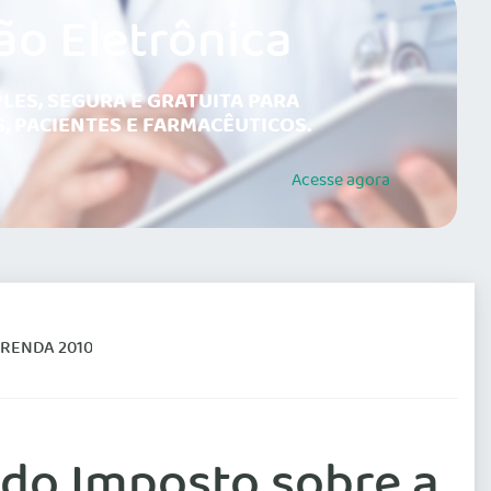
ão Eletrônica
LES, SEGURA E GRATUITA PARA
, PACIENTES E FARMACÊUTICOS.
Acesse
agora
RENDA 2010
 do Imposto sobre a