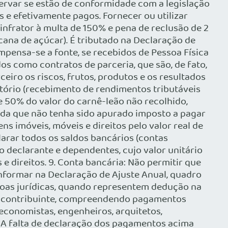
servar se estão de conformidade com a legislação
e efetivamente pagos. Fornecer ou utilizar
 infrator à multa de 150% e pena de reclusão de 2
 cana de açúcar). É tributado na Declaração de
mpensa-se a fonte, se recebidos de Pessoa Física
s como contratos de parceria, que são, de fato,
eiro os riscos, frutos, produtos e os resultados
atório (recebimento de rendimentos tributáveis
de 50% do valor do carnê-leão não recolhido,
nda que não tenha sido apurado imposto a pagar
ns imóveis, móveis e direitos pelo valor real de
larar todos os saldos bancários (contas
o declarante e dependentes, cujo valor unitário
e direitos. 9. Conta bancária: Não permitir que
Informar na Declaração de Ajuste Anual, quadro
soas jurídicas, quando representem dedução na
do contribuinte, compreendendo pagamentos
 economistas, engenheiros, arquitetos,
s: A falta de declaração dos pagamentos acima