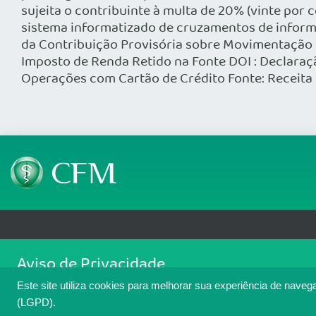
sujeita o contribuinte à multa de 20% (vinte por 
sistema informatizado de cruzamentos de informa
da Contribuição Provisória sobre Movimentação 
Imposto de Renda Retido na Fonte DOI : Declaraç
Operações com Cartão de Crédito Fonte: Receita 
Telefone: (61) 3445 5900
Email: cfm@portalmedico.o
Aviso de Privacidade
SGAS 616, Conjunto D, Lote 115, L2 Sul, Brasília/DF - CEP: 70200-760 - CNPJ
Nós usamos cookies para melhorar sua experiência de navegaçã
Copyright 2026 CFM. Todos os direitos reservados.
Este site utiliza cookies para melhorar sua experiência de naveg
cookies. Para ter mais informações sobre como isso é feito, a
(LGPD).