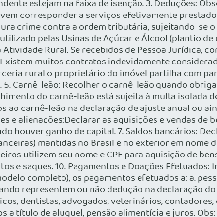
ndente estejam na faixa de isenção. 3. Deduções: Ob
em corresponder a serviços efetivamente prestados 
gura crime contra a ordem tributária, sujeitando-se o
utilizado pelas Usinas de Açúcar e Álcool (plantio de
Atividade Rural. Se recebidos de Pessoa Jurídica, co
: Existem muitos contratos indevidamente considerado
ria rural o proprietário do imóvel partilha com parc
. 5. Carnê-leão: Recolher o carnê-leão quando obrig
colhimento do carnê-leão está sujeita à multa isolada 
s ao carnê-leão na declaração de ajuste anual ou ai
ões e alienações:Declarar as aquisições e vendas de be
do houver ganho de capital. 7. Saldos bancários: Dec
anceiras) mantidas no Brasil e no exterior em nome d
ceiros utilizem seu nome e CPF para aquisição de bens 
itos e saques. 10. Pagamentos e Doações Efetuados: 
odelo completo), os pagamentos efetuados a: a. pes
, quando representem ou não dedução na declaração 
dicos, dentistas, advogados, veterinários, contadores,
s a título de aluguel, pensão alimentícia e juros. Ob