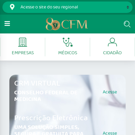
EMPRESAS
MÉDICOS
CIDADÃO
CRM VIRTUAL
CONSELHO FEDERAL DE
Acesse
MEDICINA
Prescrição Eletrônica
UMA SOLUÇÃO SIMPLES,
SEGURA E GRATUITA PARA
Acesse