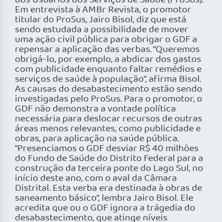
dos Usuários dos Serviços de Sáude (ProSus).
Em entrevista à AMBr Revista, o promotor
titular do ProSus, Jairo Bisol, diz que está
sendo estudada a possibilidade de mover
uma ação civil pública para obrigar o GDF a
repensar a aplicação das verbas. “Queremos
obrigá-lo, por exemplo, a abdicar dos gastos
com publicidade enquanto faltar remédios e
serviços de saúde à população”, afirma Bisol.
As causas do desabastecimento estão sendo
investigadas pelo ProSus. Para o promotor, o
GDF não demonstra a vontade política
necessária para deslocar recursos de outras
áreas menos relevantes, como publicidade e
obras, para aplicação na saúde pública.
“Presenciamos o GDF desviar R$ 40 milhões
do Fundo de Saúde do Distrito Federal para a
construção da terceira ponte do Lago Sul, no
início deste ano, com o aval da Câmara
Distrital. Esta verba era destinada à obras de
saneamento básico”, lembra Jairo Bisol. Ele
acredita que ou o GDF ignora a trágedia do
desabastecimento, que atinge níveis