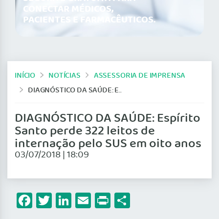
CONECTAR MÉDICOS,
PACIENTES E FARMACÊUTICOS.
INÍCIO
NOTÍCIAS
ASSESSORIA DE IMPRENSA
DIAGNÓSTICO DA SAÚDE: ESPÍRITO SANTO PERDE 322 LEITOS DE INTERNAÇÃO PELO SUS EM OITO ANOS
DIAGNÓSTICO DA SAÚDE: Espírito
Santo perde 322 leitos de
internação pelo SUS em oito anos
03/07/2018 | 18:09
Facebook
Twitter
LinkedIn
Email
Print
Share