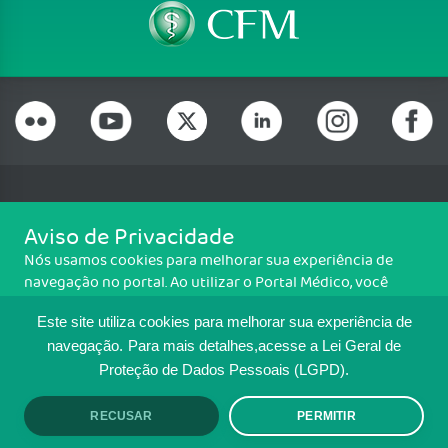
Telefone: (61) 3445 5900
Aviso de Privacidade
Email: cfm@portalmedico.org.br
Nós usamos cookies para melhorar sua experiência de
SGAS 616, Conjunto D, Lote 115, L2 Sul, Brasília/DF - CEP: 70200-760 -
navegação no portal. Ao utilizar o Portal Médico, você
CNPJ: 33.583.550/0001-30
concorda com a política de monitoramento de cookies.
Copyright CFM. Todos os direitos reservados.
Este site utiliza cookies para melhorar sua experiência de
Para ter mais informações sobre como isso é feito, acesse
Política de cookies
. Se você concorda, clique em ACEITO.
navegação.
Para mais detalhes,acesse a Lei Geral de
MAPA DO SITE
Proteção de Dados Pessoais (LGPD).
TRANSPARÊNCIA E PRESTAÇÃO DE
RECUSAR
PERMITIR
ACEITO
CONTAS