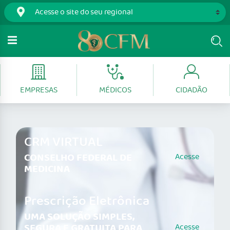
EMPRESAS
MÉDICOS
CIDADÃO
CRM VIRTUAL
CONSELHO FEDERAL DE
Acesse
MEDICINA
Prescrição Eletrônica
UMA SOLUÇÃO SIMPLES,
SEGURA E GRATUITA PARA
Acesse