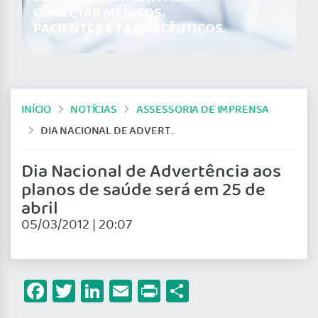
CONECTAR MÉDICOS,
PACIENTES E FARMACÊUTICOS.
INÍCIO
NOTÍCIAS
ASSESSORIA DE IMPRENSA
DIA NACIONAL DE ADVERTÊNCIA AOS PLANOS DE SAÚDE SERÁ EM 25 DE ABRIL
Dia Nacional de Advertência aos
planos de saúde será em 25 de
abril
05/03/2012 | 20:07
Facebook
Twitter
LinkedIn
Email
Print
Share