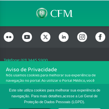
Telefone: (61) 3445 5900
Email: cfm@portalmedico.org.br
Aviso de Privacidade
SGAS 616, Conjunto D, Lote 115, L2 Sul, Brasília/DF - CEP: 70200-760 -
Nós usamos cookies para melhorar sua experiência de
CNPJ: 33.583.550/0001-30
navegação no portal. Ao utilizar o Portal Médico, você
Copyright CFM. Todos os direitos reservados.
concorda com a política de monitoramento de cookies.
Este site utiliza cookies para melhorar sua experiência de
Para ter mais informações sobre como isso é feito, acesse
MAPA DO SITE
Política de cookies
. Se você concorda, clique em ACEITO.
navegação.
Para mais detalhes,acesse a Lei Geral de
Proteção de Dados Pessoais (LGPD).