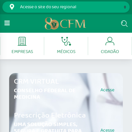
EMPRESAS
MÉDICOS
CIDADÃO
CRM VIRTUAL
CONSELHO FEDERAL DE
Acesse
MEDICINA
Prescrição Eletrônica
UMA SOLUÇÃO SIMPLES,
SEGURA E GRATUITA PARA
Acesse