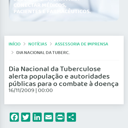
CONECTAR MÉDICOS,
PACIENTES E FARMACÊUTICOS.
INÍCIO
NOTÍCIAS
ASSESSORIA DE IMPRENSA
DIA NACIONAL DA TUBERCULOSE ALERTA POPULAÇÃO E AUTORIDADES PÚBLICAS PARA O COMBATE À DOENÇA
Dia Nacional da Tuberculose
alerta população e autoridades
públicas para o combate à doença
16/11/2009 | 00:00
Facebook
Twitter
LinkedIn
Email
Print
Share