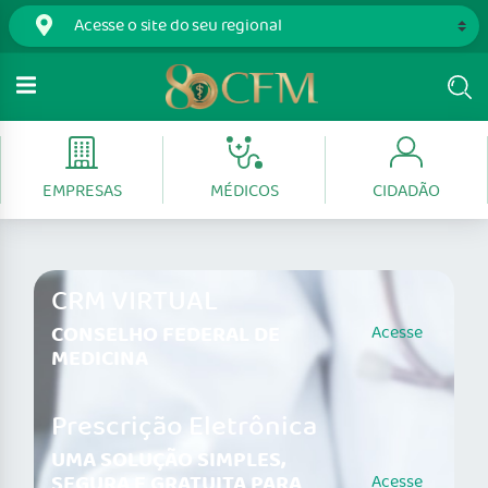
EMPRESAS
MÉDICOS
CIDADÃO
CRM VIRTUAL
CONSELHO FEDERAL DE
Acesse
MEDICINA
Prescrição Eletrônica
UMA SOLUÇÃO SIMPLES,
SEGURA E GRATUITA PARA
Acesse