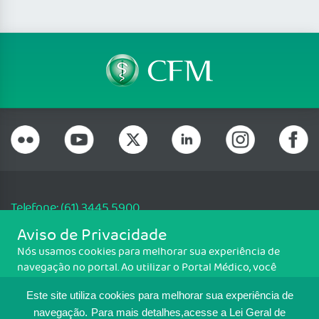
Telefone: (61) 3445 5900
Email: cfm@portalmedico.org.br
Aviso de Privacidade
SGAS 616, Conjunto D, Lote 115, L2 Sul, Brasília/DF - CEP: 70200-760 -
Nós usamos cookies para melhorar sua experiência de
CNPJ: 33.583.550/0001-30
navegação no portal. Ao utilizar o Portal Médico, você
Copyright CFM. Todos os direitos reservados.
concorda com a política de monitoramento de cookies.
Este site utiliza cookies para melhorar sua experiência de
Para ter mais informações sobre como isso é feito, acesse
MAPA DO SITE
Política de cookies
. Se você concorda, clique em ACEITO.
navegação.
Para mais detalhes,acesse a Lei Geral de