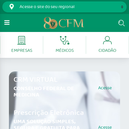
EMPRESAS
MÉDICOS
CIDADÃO
CRM VIRTUAL
CONSELHO FEDERAL DE
Acesse
MEDICINA
Prescrição Eletrônica
UMA SOLUÇÃO SIMPLES,
SEGURA E GRATUITA PARA
Acesse