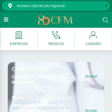
EMPRESAS
MÉDICOS
CIDADÃO
CRM VIRTUAL
CONSELHO FEDERAL DE
Acesse
MEDICINA
Prescrição Eletrônica
UMA SOLUÇÃO SIMPLES,
SEGURA E GRATUITA PARA
Acesse