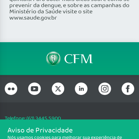
prevenir da dengue, e sobre as campanhas do
Ministério da Saúde visite o site
www.saude.gov.br
Telefone: (61) 3445 5900
Email: cfm@portalmedico.org.br
Aviso de Privacidade
SGAS 616, Conjunto D, Lote 115, L2 Sul, Brasília/DF - CEP: 70200-760 -
Nós usamos cookies para melhorar sua experiência de