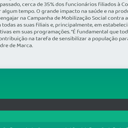
 passado, cerca de 35% dos funcionários filiados à 
or algum tempo. O grande impacto na saúde e na produ
engajar na Campanha de Mobilização Social contra a
todas as suas filiais e, principalmente, em estabelec
tivas em suas programações. “É fundamental que tod
ontribuição na tarefa de sensibilizar a população par
dre de Marca.
rg.br
MAPA DO SITE
T
: 33.583.550/0001-30
o no portal. Ao utilizar o Portal Médico, você concorda com a p