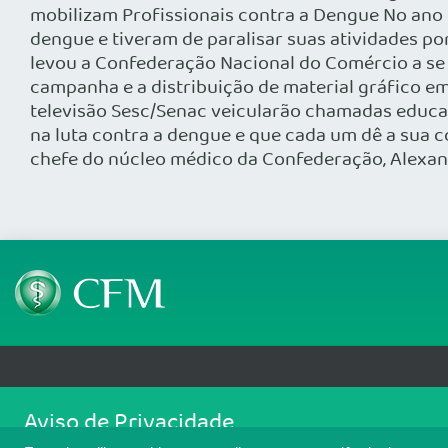
mobilizam Profissionais contra a Dengue No ano
dengue e tiveram de paralisar suas atividades p
levou a Confederação Nacional do Comércio a se 
campanha e a distribuição de material gráfico em 
televisão Sesc/Senac veicularão chamadas educa
na luta contra a dengue e que cada um dê a sua c
chefe do núcleo médico da Confederação, Alexan
Telefone: (61) 3445 5900
Email: cfm@portalmedico.o
Aviso de Privacidade
SGAS 616, Conjunto D, Lote 115, L2 Sul, Brasília/DF - CEP: 70200-760 - CNPJ
Nós usamos cookies para melhorar sua experiência de navegaçã