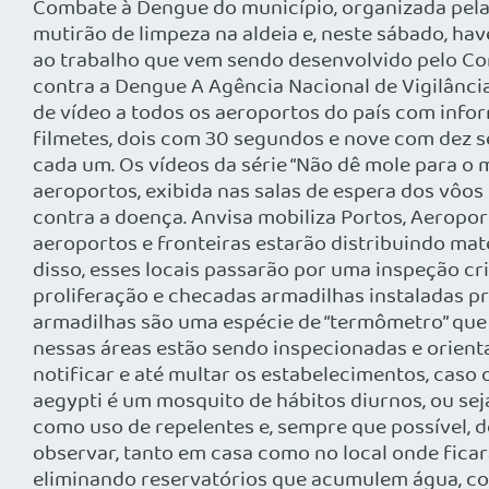
Combate à Dengue do município, organizada pela P
mutirão de limpeza na aldeia e, neste sábado, hav
ao trabalho que vem sendo desenvolvido pelo Com
contra a Dengue A Agência Nacional de Vigilância 
de vídeo a todos os aeroportos do país com info
filmetes, dois com 30 segundos e nove com dez s
cada um. Os vídeos da série “Não dê mole para o
aeroportos, exibida nas salas de espera dos vôo
contra a doença. Anvisa mobiliza Portos, Aeroport
aeroportos e fronteiras estarão distribuindo ma
disso, esses locais passarão por uma inspeção cri
proliferação e checadas armadilhas instaladas p
armadilhas são uma espécie de “termômetro” que
nessas áreas estão sendo inspecionadas e orienta
notificar e até multar os estabelecimentos, caso
aegypti é um mosquito de hábitos diurnos, ou sej
como uso de repelentes e, sempre que possível, d
observar, tanto em casa como no local onde ficar
eliminando reservatórios que acumulem água, com