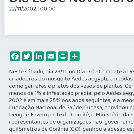
22/11/2002 | 00:00
Facebook
Twitter
LinkedIn
Email
Print
Share
Neste sábado, dia 23/11, no Dia D de Combate à D
criadouros do mosquito Aedes aegypti, em todas 
como garrafas e pratos dos vasos de plantas. Ce
menos de 1% a infestação predial pelo Aedes aeg
2002 e em mais 25% nos anos seguintes; e a menos
Fundação Nacional de Saúde, Funasa, convidou ce
Dengue. Fazem parte do Comitê, o Ministério da 
representantes de organizações não-governament
quilômetros de Goiânia (GO), ganhou a adesão esp