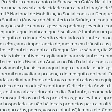
refeitura com o apoio da Funasa em Goiás. Na última
erá uma passeata pela cidade com a participação de 30
itê Nacional de Mobilização Social contra a Dengue.
Sanitária (Anvisa) do Ministério da Saúde, em conjunt
rmações sobre como as pessoas podem prevenir e comb
egundos, que lembram que fiscalizar é também um pap
 mosquito da dengue” serão veiculados durante a pr
s e reforçam a importância de, mesmo em trânsito, as
os e Fronteiras contra a Dengue Neste sábado, dia 23
teriais informativos e explicando para viajantes e c
teriosa dos fiscais da Anvisa no Dia D da luta contra
reviamente, locais com água limpa e parada usados pa
 permitem avaliar a presença do mosquito no local. 
das a eliminar focos de larvas encontrados em equip
 o risco de reprodução continue. O diretor da Anvisa 
a, costuma atacar durante o dia. Portanto, recomend
e mosquiteiros ou telas protetoras, para evitar a apr
á hospedada, se não há locais propícios para a prol
o garrafas, pneus, vasos e plantas”, lembra ele. Co