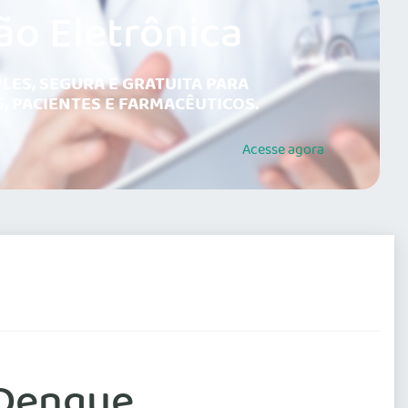
ão Eletrônica
LES, SEGURA E GRATUITA PARA
, PACIENTES E FARMACÊUTICOS.
Acesse
agora
 Dengue