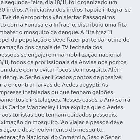
 segunda-feira, dia 18/11, foi organizado um
 índios. A iniciativa dos índios Tapuia integra-se
 TVs de Aeroportos vão alertar Passageiros
o com a Funasa e a Infraero, distribuiu uma fita
ater o mosquito da dengue. A fita traz 11
el da população e deve fazer parte da rotina de
ogramação dos canais de TV fechada dos
 pessoas se engajarem na mobilização nacional
/11, todos os profissionais da Anvisa nos portos,
omunidade como evitar focos do mosquito. Além
 a dengue. Serão verificados pontos de possível
ra encontrar larvas do Aedes aegypti. As
Empresas instaladas ou que tenham galpões
amentos e instalações. Nesses casos, a Anvisa irá
Luís Carlos Wanderley Lima explica que o Aedes
a aos turistas que tenham cuidados pessoais,
oximação do mosquito. “Ao viajar a pessoa deve
iferação e desenvolvimento do mosquito,
nfederação Nacional do Comércio, Sesc e Senac