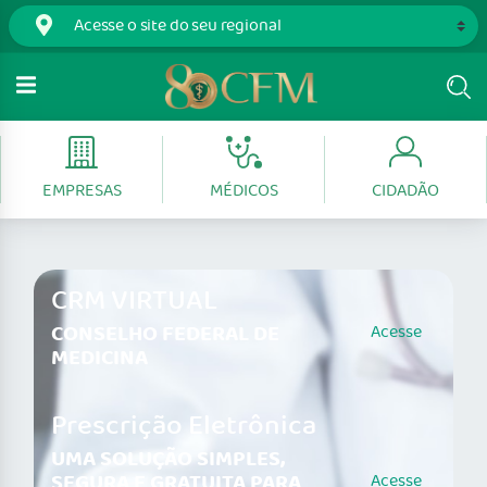
EMPRESAS
MÉDICOS
CIDADÃO
CRM VIRTUAL
CONSELHO FEDERAL DE
Acesse
MEDICINA
Prescrição Eletrônica
UMA SOLUÇÃO SIMPLES,
SEGURA E GRATUITA PARA
Acesse