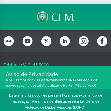
Telefone: (61) 3445 5900
Email: cfm@portalmedico.org.br
Aviso de Privacidade
SGAS 616, Conjunto D, Lote 115, L2 Sul, Brasília/DF - CEP: 70200-760 -
Nós usamos cookies para melhorar sua experiência de
CNPJ: 33.583.550/0001-30
navegação no portal. Ao utilizar o Portal Médico, você
Copyright CFM. Todos os direitos reservados.
concorda com a política de monitoramento de cookies.
Este site utiliza cookies para melhorar sua experiência de
Para ter mais informações sobre como isso é feito, acesse
MAPA DO SITE
Política de cookies
. Se você concorda, clique em ACEITO.
navegação.
Para mais detalhes,acesse a Lei Geral de
Proteção de Dados Pessoais (LGPD).