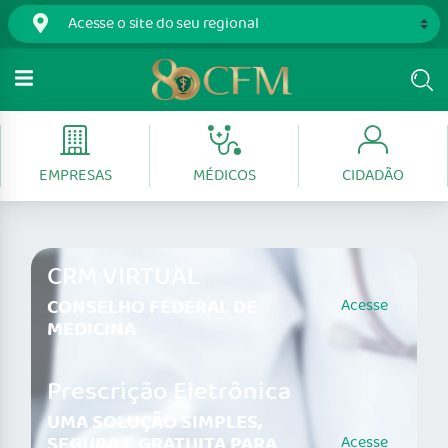
EMPRESAS
MÉDICOS
CIDADÃO
CRM VIRTUAL
CONSELHO FEDERAL DE
Acesse
MEDICINA
Prescrição Eletrônica
UMA SOLUÇÃO SIMPLES,
SEGURA E GRATUITA PARA
Acesse