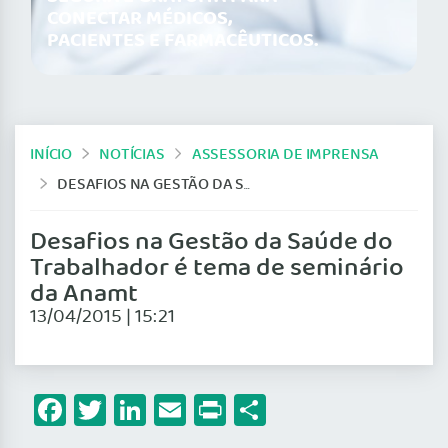
CONECTAR MÉDICOS,
PACIENTES E FARMACÊUTICOS.
INÍCIO
NOTÍCIAS
ASSESSORIA DE IMPRENSA
DESAFIOS NA GESTÃO DA SAÚDE DO TRABALHADOR É TEMA DE SEMINÁRIO DA ANAMT
Desafios na Gestão da Saúde do
Trabalhador é tema de seminário
da Anamt
13/04/2015 | 15:21
Facebook
Twitter
LinkedIn
Email
Print
Share