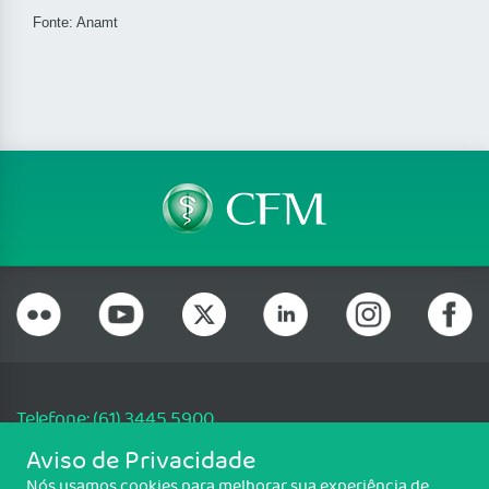
Fonte: Anamt
Telefone: (61) 3445 5900
Email: cfm@portalmedico.org.br
Aviso de Privacidade
SGAS 616, Conjunto D, Lote 115, L2 Sul, Brasília/DF - CEP: 70200-760 -
Nós usamos cookies para melhorar sua experiência de