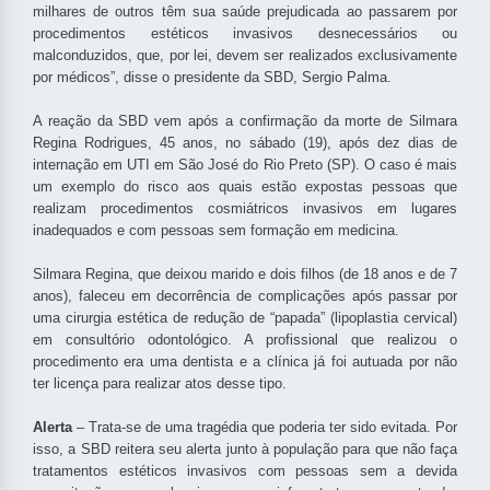
milhares de outros têm sua saúde prejudicada ao passarem por
procedimentos estéticos invasivos desnecessários ou
malconduzidos, que, por lei, devem ser realizados exclusivamente
por médicos”, disse o presidente da SBD, Sergio Palma.
A reação da SBD vem após a confirmação da morte de Silmara
Regina Rodrigues, 45 anos, no sábado (19), após dez dias de
internação em UTI em São José do Rio Preto (SP). O caso é mais
um exemplo do risco aos quais estão expostas pessoas que
realizam procedimentos cosmiátricos invasivos em lugares
inadequados e com pessoas sem formação em medicina.
Silmara Regina, que deixou marido e dois filhos (de 18 anos e de 7
anos), faleceu em decorrência de complicações após passar por
uma cirurgia estética de redução de “papada” (lipoplastia cervical)
em consultório odontológico. A profissional que realizou o
procedimento era uma dentista e a clínica já foi autuada por não
ter licença para realizar atos desse tipo.
Alerta
– Trata-se de uma tragédia que poderia ter sido evitada. Por
isso, a SBD reitera seu alerta junto à população para que não faça
tratamentos estéticos invasivos com pessoas sem a devida