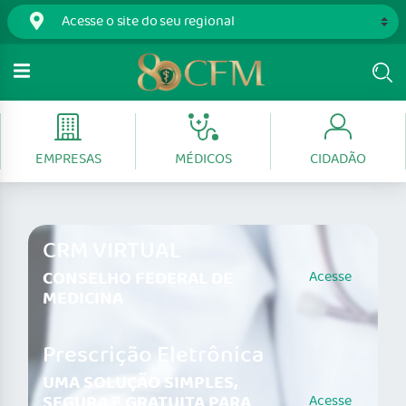
EMPRESAS
MÉDICOS
CIDADÃO
CRM VIRTUAL
CONSELHO FEDERAL DE
Acesse
MEDICINA
Prescrição Eletrônica
UMA SOLUÇÃO SIMPLES,
SEGURA E GRATUITA PARA
Acesse