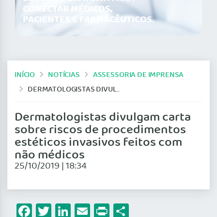
CONECTAR MÉDICOS,
PACIENTES E FARMACÊUTICOS.
INÍCIO
NOTÍCIAS
ASSESSORIA DE IMPRENSA
DERMATOLOGISTAS DIVULGAM CARTA SOBRE RISCOS DE PROCEDIMENTOS ESTÉTICOS INVASIVOS FEITOS COM NÃO MÉDICOS
Dermatologistas divulgam carta
sobre riscos de procedimentos
estéticos invasivos feitos com
não médicos
25/10/2019 | 18:34
Facebook
Twitter
LinkedIn
Email
Print
Share