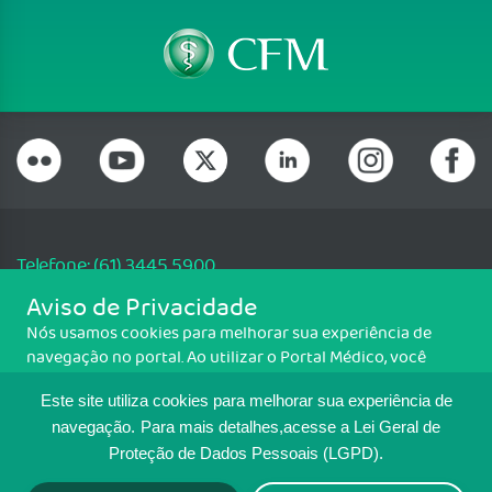
Telefone: (61) 3445 5900
Email: cfm@portalmedico.org.br
Aviso de Privacidade
SGAS 616, Conjunto D, Lote 115, L2 Sul, Brasília/DF - CEP: 70200-760 -
Nós usamos cookies para melhorar sua experiência de
CNPJ: 33.583.550/0001-30
navegação no portal. Ao utilizar o Portal Médico, você
Copyright CFM. Todos os direitos reservados.
concorda com a política de monitoramento de cookies.
Este site utiliza cookies para melhorar sua experiência de
Para ter mais informações sobre como isso é feito, acesse
MAPA DO SITE
Política de cookies
. Se você concorda, clique em ACEITO.
navegação.
Para mais detalhes,acesse a Lei Geral de
Proteção de Dados Pessoais (LGPD).
TRANSPARÊNCIA E PRESTAÇÃO DE