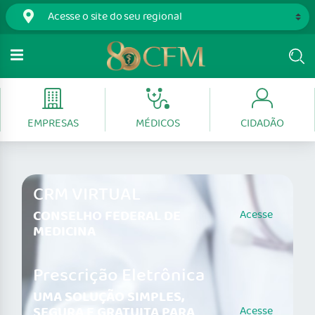
EMPRESAS
MÉDICOS
CIDADÃO
CRM VIRTUAL
CONSELHO FEDERAL DE
Acesse
MEDICINA
Prescrição Eletrônica
UMA SOLUÇÃO SIMPLES,
SEGURA E GRATUITA PARA
Acesse