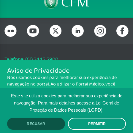
Telefone: (61) 3445 5900
Email: cfm@portalmedico.org.br
Aviso de Privacidade
SGAS 616, Conjunto D, Lote 115, L2 Sul, Brasília/DF - CEP: 70200-760 -
Nós usamos cookies para melhorar sua experiência de
CNPJ: 33.583.550/0001-30
navegação no portal. Ao utilizar o Portal Médico, você
Copyright CFM. Todos os direitos reservados.
concorda com a política de monitoramento de cookies.
Este site utiliza cookies para melhorar sua experiência de
Para ter mais informações sobre como isso é feito, acesse
MAPA DO SITE
Política de cookies
. Se você concorda, clique em ACEITO.
navegação.
Para mais detalhes,acesse a Lei Geral de
Proteção de Dados Pessoais (LGPD).
TRANSPARÊNCIA E PRESTAÇÃO DE
CONTAS
RECUSAR
PERMITIR
ACEITO