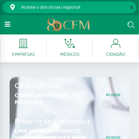
EMPRESAS
MÉDICOS
CIDADÃO
CRM VIRTUAL
CONSELHO FEDERAL DE
Acesse
MEDICINA
Prescrição Eletrônica
UMA SOLUÇÃO SIMPLES,
SEGURA E GRATUITA PARA
Acesse