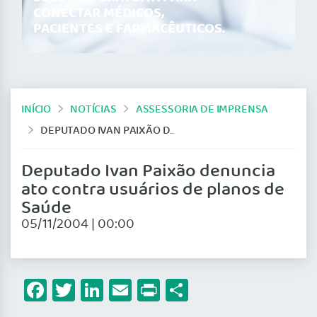
CONECTAR MÉDICOS,
PACIENTES E FARMACÊUTICOS.
INÍCIO
NOTÍCIAS
ASSESSORIA DE IMPRENSA
DEPUTADO IVAN PAIXÃO DENUNCIA ATO CONTRA USUÁRIOS DE PLANOS DE SAÚDE
Deputado Ivan Paixão denuncia
ato contra usuários de planos de
Saúde
05/11/2004 | 00:00
Facebook
Twitter
LinkedIn
Email
Print
Share