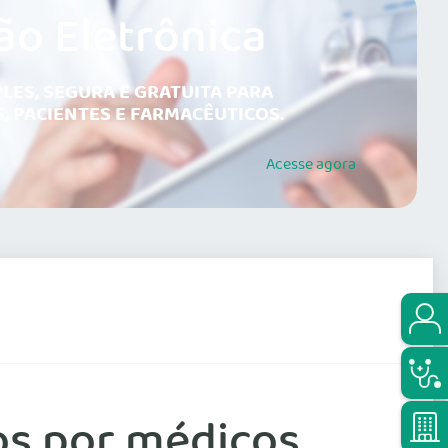
ão Eletrônica
LES, SEGURA E GRATUITA PARA
, PACIENTES E FARMACÊUTICOS.
Acesse
agora
os por médicos