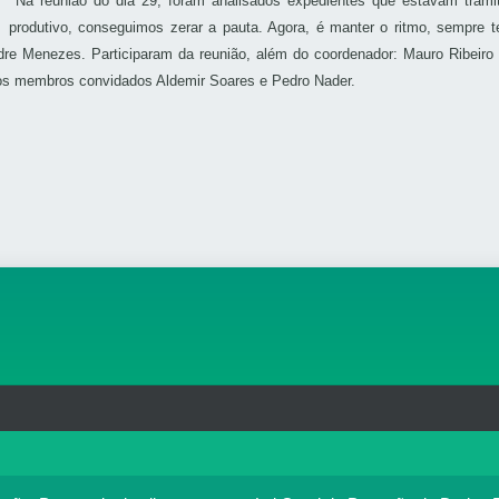
Na reunião do dia 29, foram analisados expedientes que estavam trami
produtivo, conseguimos zerar a pauta. Agora, é manter o ritmo, sempre
e Menezes. Participaram da reunião, além do coordenador: Mauro Ribeiro (p
e os membros convidados Aldemir Soares e Pedro Nader.
rg.br
MAPA DO SITE
T
: 33.583.550/0001-30
o no portal. Ao utilizar o Portal Médico, você concorda com a p