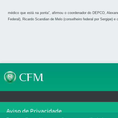
médico que está na ponta”, afirmou o coordenador do DEPCO, Alexandr
Federal), Ricardo Scandian de Melo (conselheiro federal por Sergipe) 
Telefone: (61) 3445 5900
Email: cfm@portalmedico.o
Aviso de Privacidade
SGAS 616, Conjunto D, Lote 115, L2 Sul, Brasília/DF - CEP: 70200-760 - CNPJ
Nós usamos cookies para melhorar sua experiência de navegaçã