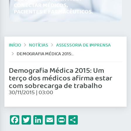
CONECTAR MÉDICOS,
PACIENTES E FARMACÊUTICOS.
INÍCIO
NOTÍCIAS
ASSESSORIA DE IMPRENSA
DEMOGRAFIA MÉDICA 2015: UM TERÇO DOS MÉDICOS AFIRMA ESTAR COM SOBRECARGA DE TRABALHO
Demografia Médica 2015: Um
terço dos médicos afirma estar
com sobrecarga de trabalho
30/11/2015 | 03:00
Facebook
Twitter
LinkedIn
Email
Print
Share