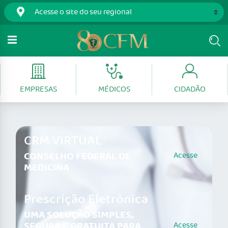
EMPRESAS
MÉDICOS
CIDADÃO
CRM VIRTUAL
CONSELHO FEDERAL DE
Acesse
MEDICINA
Prescrição Eletrônica
UMA SOLUÇÃO SIMPLES,
SEGURA E GRATUITA PARA
Acesse