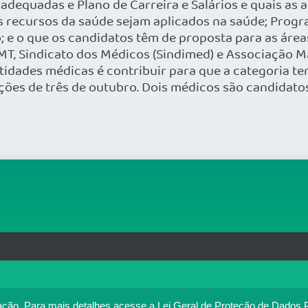
 adequadas e Plano de Carreira e Salários e quais a
s recursos da saúde sejam aplicados na saúde; Progra
 e o que os candidatos têm de proposta para as área
-MT, Sindicato dos Médicos (Sindimed) e Associação 
ntidades médicas é contribuir para que a categoria t
ições de três de outubro. Dois médicos são candidato
rg.br
MAPA DO SITE
T
: 33.583.550/0001-30
o no portal. Ao utilizar o Portal Médico, você concorda com a p
ação.
Para mais detalhes,acesse a Lei Geral de Proteção de Dados 