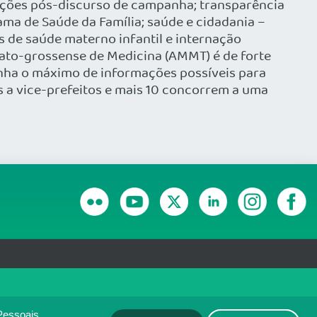
s ações pós-discurso de campanha; transparência
ma de Saúde da Família; saúde e cidadania –
s de saúde materno infantil e internação
Mato-grossense de Medicina (AMMT) é de forte
enha o máximo de informações possíveis para
s a vice-prefeitos e mais 10 concorrem a uma
RANSPARÊNCIA E PRESTAÇÃO DE CONTAS
olítica de monitoramento de
ACEITO
Pessoais