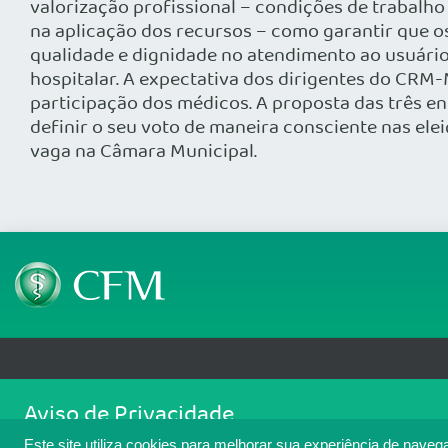
valorização profissional – condições de trabalho
na aplicação dos recursos – como garantir que o
qualidade e dignidade no atendimento ao usuário;
hospitalar. A expectativa dos dirigentes do CRM
participação dos médicos. A proposta das três e
definir o seu voto de maneira consciente nas ele
vaga na Câmara Municipal.
Telefone: (61) 3445 5900
Email: cfm@portalmedico.o
Aviso de Privacidade
SGAS 616, Conjunto D, Lote 115, L2 Sul, Brasília/DF - CEP: 70200-760 - CNPJ
Nós usamos cookies para melhorar sua experiência de navegaçã
Copyright 2026 CFM. Todos os direitos reservados.
Este site utiliza cookies para melhorar sua experiência de naveg