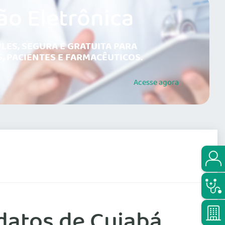
ão Eletrônica
LES, SEGURA E GRATUITA PARA
, PACIENTES E FARMACÊUTICOS.
Acesse
agora
datos de Cuiabá