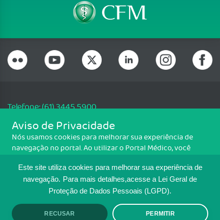
Telefone: (61) 3445 5900
Email: cfm@portalmedico.org.br
Aviso de Privacidade
SGAS 616, Conjunto D, Lote 115, L2 Sul, Brasília/DF - CEP: 70200-760 -
Nós usamos cookies para melhorar sua experiência de
CNPJ: 33.583.550/0001-30
navegação no portal. Ao utilizar o Portal Médico, você
Copyright CFM. Todos os direitos reservados.
concorda com a política de monitoramento de cookies.
Este site utiliza cookies para melhorar sua experiência de
Para ter mais informações sobre como isso é feito, acesse
MAPA DO SITE
Política de cookies
. Se você concorda, clique em ACEITO.
navegação.
Para mais detalhes,acesse a Lei Geral de
Proteção de Dados Pessoais (LGPD).
TRANSPARÊNCIA E PRESTAÇÃO DE
CONTAS
RECUSAR
PERMITIR
ACEITO