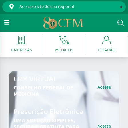
EMPRESAS
MÉDICOS
CIDADÃO
CRM VIRTUAL
CONSELHO FEDERAL DE
Acesse
MEDICINA
Prescrição Eletrônica
UMA SOLUÇÃO SIMPLES,
SEGURA E GRATUITA PARA
Acesse