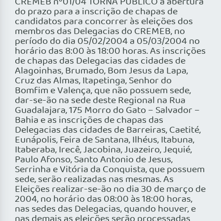
CREMEB nº01/04 TORNA PÚBLICO a abertura
do prazo para a inscrição de chapas de
candidatos para concorrer às eleições dos
membros das Delegacias do CREMEB, no
período do dia 05/02/2004 a 05/03/2004 no
horário das 8:00 às 18:00 horas. As inscrições
de chapas das Delegacias das cidades de
Alagoinhas, Brumado, Bom Jesus da Lapa,
Cruz das Almas, Itapetinga, Senhor do
Bomfim e Valença, que não possuem sede,
dar-se-ão na sede deste Regional na Rua
Guadalajara, 175 Morro do Gato – Salvador –
Bahia e as inscrições de chapas das
Delegacias das cidades de Barreiras, Caetité,
Eunápolis, Feira de Santana, Ilhéus, Itabuna,
Itaberaba, Irecê, Jacobina, Juazeiro, Jequié,
Paulo Afonso, Santo Antonio de Jesus,
Serrinha e Vitória da Conquista, que possuem
sede, serão realizadas nas mesmas. As
Eleições realizar-se-ão no dia 30 de março de
2004, no horário das 08:00 às 18:00 horas,
nas sedes das Delegacias, quando houver, e
nas demais as eleições serão processadas