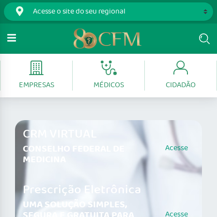
EMPRESAS
MÉDICOS
CIDADÃO
CRM VIRTUAL
CONSELHO FEDERAL DE
Acesse
MEDICINA
Prescrição Eletrônica
UMA SOLUÇÃO SIMPLES,
SEGURA E GRATUITA PARA
Acesse