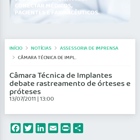
CONECTAR MÉDICOS,
PACIENTES E FARMACÊUTICOS.
INÍCIO
NOTÍCIAS
ASSESSORIA DE IMPRENSA
CÂMARA TÉCNICA DE IMPLANTES DEBATE RASTREAMENTO DE ÓRTESES E PRÓTESES
Câmara Técnica de Implantes
debate rastreamento de órteses e
próteses
13/07/2011 | 13:00
Facebook
Twitter
LinkedIn
Email
Print
Share