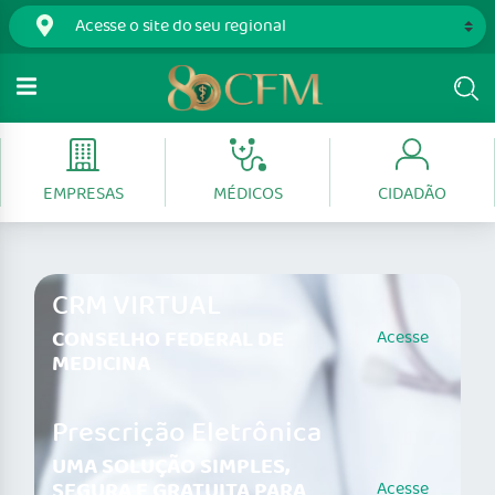
EMPRESAS
MÉDICOS
CIDADÃO
CRM VIRTUAL
CONSELHO FEDERAL DE
Acesse
MEDICINA
Prescrição Eletrônica
UMA SOLUÇÃO SIMPLES,
SEGURA E GRATUITA PARA
Acesse