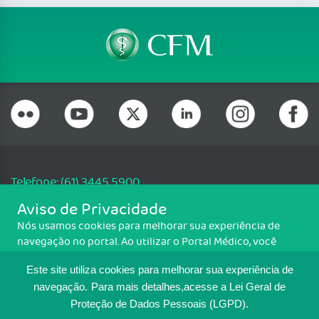
Telefone: (61) 3445 5900
Email: cfm@portalmedico.org.br
Aviso de Privacidade
SGAS 616, Conjunto D, Lote 115, L2 Sul, Brasília/DF - CEP: 70200-760 -
Nós usamos cookies para melhorar sua experiência de
CNPJ: 33.583.550/0001-30
navegação no portal. Ao utilizar o Portal Médico, você
Copyright CFM. Todos os direitos reservados.
concorda com a política de monitoramento de cookies.
Este site utiliza cookies para melhorar sua experiência de
Para ter mais informações sobre como isso é feito, acesse
MAPA DO SITE
Política de cookies
. Se você concorda, clique em ACEITO.
navegação.
Para mais detalhes,acesse a Lei Geral de
Proteção de Dados Pessoais (LGPD).