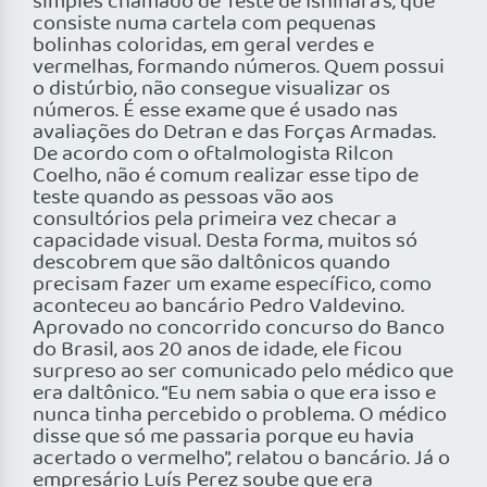
simples chamado de Teste de Ishihara’s, que
consiste numa cartela com pequenas
bolinhas coloridas, em geral verdes e
vermelhas, formando números. Quem possui
o distúrbio, não consegue visualizar os
números. É esse exame que é usado nas
avaliações do Detran e das Forças Armadas.
De acordo com o oftalmologista Rilcon
Coelho, não é comum realizar esse tipo de
teste quando as pessoas vão aos
consultórios pela primeira vez checar a
capacidade visual. Desta forma, muitos só
descobrem que são daltônicos quando
precisam fazer um exame específico, como
aconteceu ao bancário Pedro Valdevino.
Aprovado no concorrido concurso do Banco
do Brasil, aos 20 anos de idade, ele ficou
surpreso ao ser comunicado pelo médico que
era daltônico. “Eu nem sabia o que era isso e
nunca tinha percebido o problema. O médico
disse que só me passaria porque eu havia
acertado o vermelho”, relatou o bancário. Já o
empresário Luís Perez soube que era