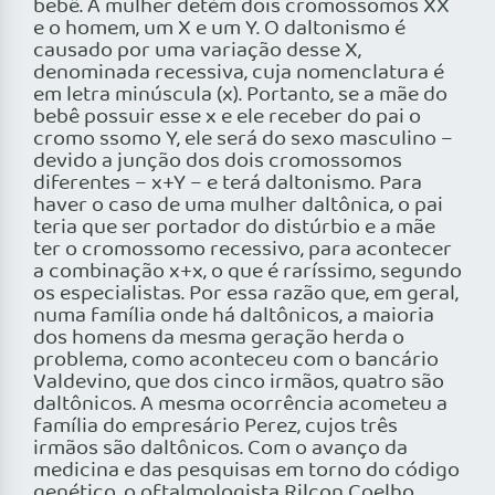
bebê. A mulher detém dois cromossomos XX
e o homem, um X e um Y. O daltonismo é
causado por uma variação desse X,
denominada recessiva, cuja nomenclatura é
em letra minúscula (x). Portanto, se a mãe do
bebê possuir esse x e ele receber do pai o
cromo ssomo Y, ele será do sexo masculino –
devido a junção dos dois cromossomos
diferentes – x+Y – e terá daltonismo. Para
haver o caso de uma mulher daltônica, o pai
teria que ser portador do distúrbio e a mãe
ter o cromossomo recessivo, para acontecer
a combinação x+x, o que é raríssimo, segundo
os especialistas. Por essa razão que, em geral,
numa família onde há daltônicos, a maioria
dos homens da mesma geração herda o
problema, como aconteceu com o bancário
Valdevino, que dos cinco irmãos, quatro são
daltônicos. A mesma ocorrência acometeu a
família do empresário Perez, cujos três
irmãos são daltônicos. Com o avanço da
medicina e das pesquisas em torno do código
genético, o oftalmologista Rilcon Coelho