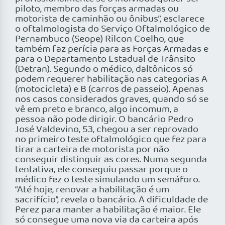
piloto, membro das forças armadas ou
motorista de caminhão ou ônibus”, esclarece
o oftalmologista do Serviço Oftalmológico de
Pernambuco (Seope) Rilcon Coelho, que
também faz perícia para as Forças Armadas e
para o Departamento Estadual de Trânsito
(Detran). Segundo o médico, daltônicos só
podem requerer habilitação nas categorias A
(motocicleta) e B (carros de passeio). Apenas
nos casos considerados graves, quando só se
vê em preto e branco, algo incomum, a
pessoa não pode dirigir. O bancário Pedro
José Valdevino, 53, chegou a ser reprovado
no primeiro teste oftalmológico que fez para
tirar a carteira de motorista por não
conseguir distinguir as cores. Numa segunda
tentativa, ele conseguiu passar porque o
médico fez o teste simulando um semáforo.
“Até hoje, renovar a habilitação é um
sacrifício”, revela o bancário. A dificuldade de
Perez para manter a habilitação é maior. Ele
só consegue uma nova via da carteira após