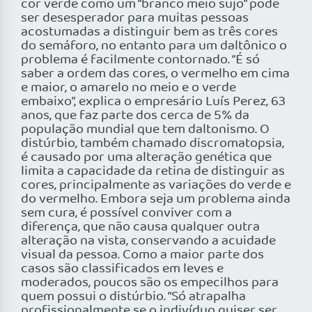
cor verde como um “branco meio sujo” pode
ser desesperador para muitas pessoas
acostumadas a distinguir bem as três cores
do semáforo, no entanto para um daltônico o
problema é facilmente contornado. “É só
saber a ordem das cores, o vermelho em cima
e maior, o amarelo no meio e o verde
embaixo”, explica o empresário Luís Perez, 63
anos, que faz parte dos cerca de 5% da
população mundial que tem daltonismo. O
distúrbio, também chamado discromatopsia,
é causado por uma alteração genética que
limita a capacidade da retina de distinguir as
cores, principalmente as variações do verde e
do vermelho. Embora seja um problema ainda
sem cura, é possível conviver com a
diferença, que não causa qualquer outra
alteração na vista, conservando a acuidade
visual da pessoa. Como a maior parte dos
casos são classificados em leves e
moderados, poucos são os empecilhos para
quem possui o distúrbio. “Só atrapalha
profissionalmente se o indivíduo quiser ser