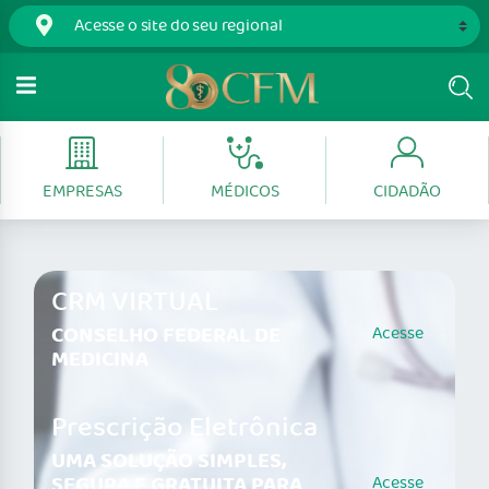
EMPRESAS
MÉDICOS
CIDADÃO
CRM VIRTUAL
CONSELHO FEDERAL DE
Acesse
MEDICINA
Prescrição Eletrônica
UMA SOLUÇÃO SIMPLES,
SEGURA E GRATUITA PARA
Acesse