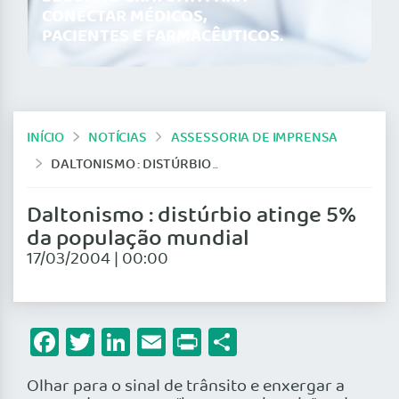
CONECTAR MÉDICOS,
PACIENTES E FARMACÊUTICOS.
INÍCIO
NOTÍCIAS
ASSESSORIA DE IMPRENSA
DALTONISMO : DISTÚRBIO ATINGE 5% DA POPULAÇÃO MUNDIAL
Daltonismo : distúrbio atinge 5%
da população mundial
17/03/2004 | 00:00
Facebook
Twitter
LinkedIn
Email
Print
Share
Olhar para o sinal de trânsito e enxergar a