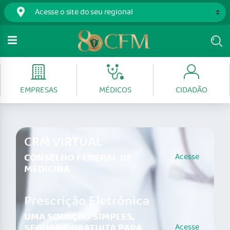
EMPRESAS
MÉDICOS
CIDADÃO
CRM VIRTUAL
CONSELHO FEDERAL DE
Acesse
MEDICINA
Prescrição Eletrônica
UMA SOLUÇÃO SIMPLES,
SEGURA E GRATUITA PARA
Acesse