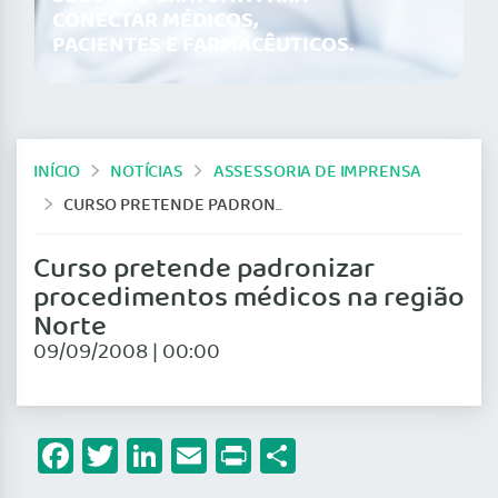
CONECTAR MÉDICOS,
PACIENTES E FARMACÊUTICOS.
INÍCIO
NOTÍCIAS
ASSESSORIA DE IMPRENSA
CURSO PRETENDE PADRONIZAR PROCEDIMENTOS MÉDICOS NA REGIÃO NORTE
Curso pretende padronizar
procedimentos médicos na região
Norte
09/09/2008 | 00:00
Facebook
Twitter
LinkedIn
Email
Print
Share