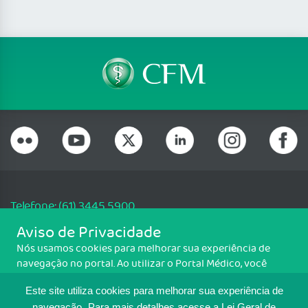
Telefone: (61) 3445 5900
Email: cfm@portalmedico.org.br
Aviso de Privacidade
SGAS 616, Conjunto D, Lote 115, L2 Sul, Brasília/DF - CEP: 70200-760 -
Nós usamos cookies para melhorar sua experiência de
CNPJ: 33.583.550/0001-30
navegação no portal. Ao utilizar o Portal Médico, você
Copyright CFM. Todos os direitos reservados.
concorda com a política de monitoramento de cookies.
Este site utiliza cookies para melhorar sua experiência de
Para ter mais informações sobre como isso é feito, acesse
navegação.
Para mais detalhes,acesse a Lei Geral de