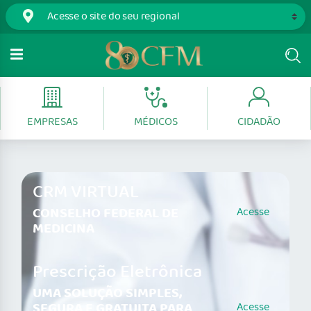
EMPRESAS
MÉDICOS
CIDADÃO
CRM VIRTUAL
CONSELHO FEDERAL DE
Acesse
MEDICINA
Prescrição Eletrônica
UMA SOLUÇÃO SIMPLES,
SEGURA E GRATUITA PARA
Acesse