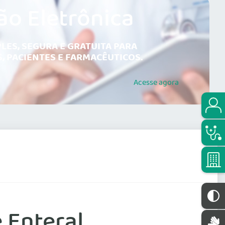
ão Eletrônica
LES, SEGURA E GRATUITA PARA
, PACIENTES E FARMACÊUTICOS.
Acesse
agora
 Enteral